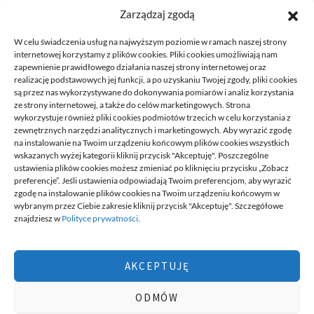
które zmieniają decyzję Panele podłogowe od lat pozostają…
Zarządzaj zgodą
READ MORE
W celu świadczenia usług na najwyższym poziomie w ramach naszej strony
internetowej korzystamy z plików cookies. Pliki cookies umożliwiają nam
zapewnienie prawidłowego działania naszej strony internetowej oraz
realizację podstawowych jej funkcji, a po uzyskaniu Twojej zgody, pliki cookies
są przez nas wykorzystywane do dokonywania pomiarów i analiz korzystania
ze strony internetowej, a także do celów marketingowych. Strona
wykorzystuje również pliki cookies podmiotów trzecich w celu korzystania z
zewnętrznych narzędzi analitycznych i marketingowych. Aby wyrazić zgodę
na instalowanie na Twoim urządzeniu końcowym plików cookies wszystkich
DECA /
wskazanych wyżej kategorii kliknij przycisk "Akceptuję". Poszczególne
ustawienia plików cookies możesz zmieniać po kliknięciu przycisku „Zobacz
preferencje”. Jeśli ustawienia odpowiadają Twoim preferencjom, aby wyrazić
zgodę na instalowanie plików cookies na Twoim urządzeniu końcowym w
Deca
to miejsce stworzone dla ludzi takich jak ty, miejsce, gdzie
wybranym przez Ciebie zakresie kliknij przycisk "Akceptuję". Szczegółowe
możesz znaleźć wiele ciekawych informacji, na różne tematy,
znajdziesz w
Polityce prywatności
.
informacji podzielonych na tematyczne kategorie. Dołącz do naszej
społeczności, czytaj, komentuj, udzielaj porad. Twórz razem z
innymi ten serwis.
AKCEPTUJĘ
Chcesz do nas dołączyć, pisać teksty i dzielić się swoją wiedzą?
Możesz to zrobić, po prostu prześlij do nas swoje zgłoszenia, napisz
ODMÓW
nam czym się interesujesz.
wizytówki nap