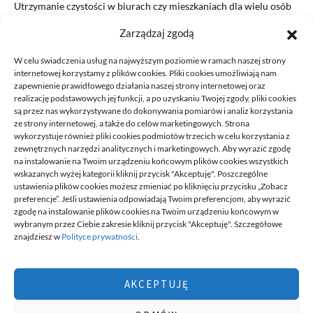
Utrzymanie czystości w biurach czy mieszkaniach dla wielu osób
jest niezwykle ważne. A niejednokrotnie nie będą mogły one…
Zarządzaj zgodą
READ MORE
W celu świadczenia usług na najwyższym poziomie w ramach naszej strony
internetowej korzystamy z plików cookies. Pliki cookies umożliwiają nam
zapewnienie prawidłowego działania naszej strony internetowej oraz
realizację podstawowych jej funkcji, a po uzyskaniu Twojej zgody, pliki cookies
są przez nas wykorzystywane do dokonywania pomiarów i analiz korzystania
ze strony internetowej, a także do celów marketingowych. Strona
wykorzystuje również pliki cookies podmiotów trzecich w celu korzystania z
zewnętrznych narzędzi analitycznych i marketingowych. Aby wyrazić zgodę
na instalowanie na Twoim urządzeniu końcowym plików cookies wszystkich
DECA /
wskazanych wyżej kategorii kliknij przycisk "Akceptuję". Poszczególne
ustawienia plików cookies możesz zmieniać po kliknięciu przycisku „Zobacz
preferencje”. Jeśli ustawienia odpowiadają Twoim preferencjom, aby wyrazić
zgodę na instalowanie plików cookies na Twoim urządzeniu końcowym w
Deca
to miejsce stworzone dla ludzi takich jak ty, miejsce, gdzie
wybranym przez Ciebie zakresie kliknij przycisk "Akceptuję". Szczegółowe
możesz znaleźć wiele ciekawych informacji, na różne tematy,
znajdziesz w
Polityce prywatności
.
informacji podzielonych na tematyczne kategorie. Dołącz do naszej
społeczności, czytaj, komentuj, udzielaj porad. Twórz razem z
innymi ten serwis.
AKCEPTUJĘ
Chcesz do nas dołączyć, pisać teksty i dzielić się swoją wiedzą?
Możesz to zrobić, po prostu prześlij do nas swoje zgłoszenia, napisz