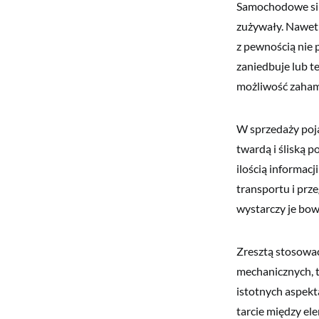
Samochodowe siln
zużywały. Nawet j
z pewnością nie 
zaniedbuje lub t
możliwość zaham
W sprzedaży poja
twardą i śliską 
ilością informac
transportu i prz
wystarczy je bow
Zresztą stosować
mechanicznych, 
istotnych aspekta
tarcie między el