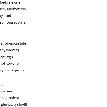
 będą się one
ysięcy kilometrów
ny ktoś
tępniona została
, a równocześnie
wany większą
czystego
omplikowane,
używać pojazdu.
dach
a w paru
ie ogranicza
 pierwszej chwili