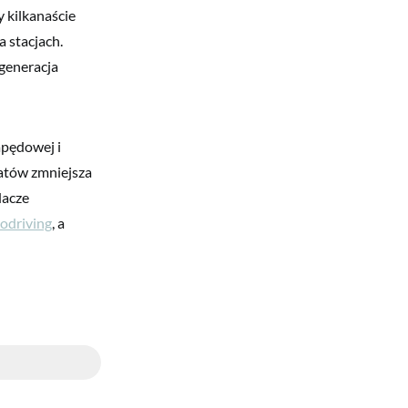
y kilkanaście
 stacjach.
generacja
apędowej i
atów zmniejsza
dacze
odriving
, a