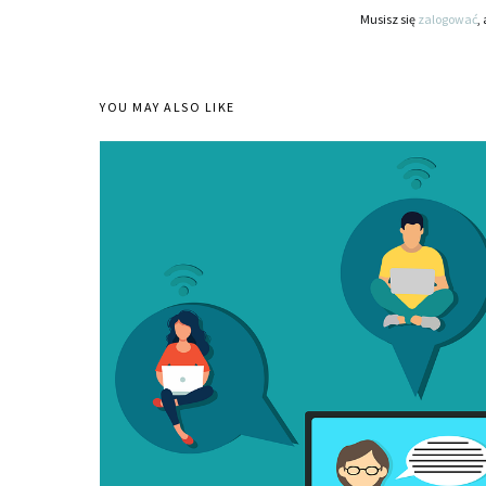
Musisz się
zalogować
,
YOU MAY ALSO LIKE