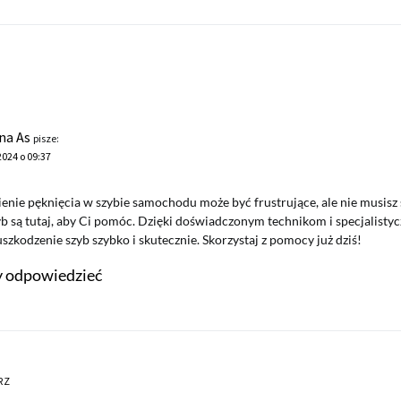
na As
pisze:
2024 o 09:37
enie pęknięcia w szybie samochodu może być frustrujące, ale nie musisz 
yb są tutaj, aby Ci pomóc. Dzięki doświadczonym technikom i specjalist
zkodzenie szyb szybko i skutecznie. Skorzystaj z pomocy już dziś!
by odpowiedzieć
RZ