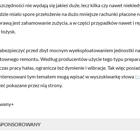
zczędności nie wydają się jakieś duże, lecz kilka czy nawet niekied
dzie miało spore przełożenie na dużo mniejsze rachunki płacone na
rawą jest zahamowanie zużycia, a w części przypadków nawet i re
 łożysk.
 zabezpieczyć przed zbyt mocnym wyeksploatowaniem jednostki n
sztownego remontu. Według producentów użycie tego typu prepar
as pracy hałas, ogranicza też dymienie i wibracje. Tak więc posia
nteresowani tym tematem mogą wpisać w wyszukiwarkę słowa
Ec
zeć pokazane przez nią strony.
owany+
 SPONSOROWANY