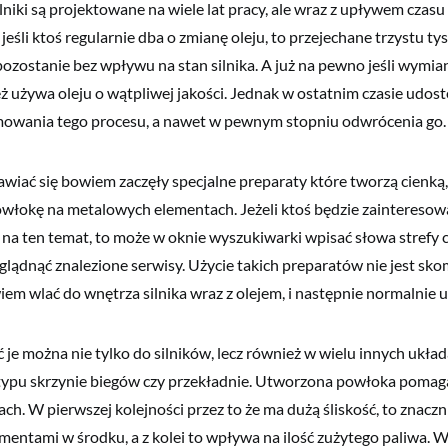
iki są projektowane na wiele lat pracy, ale wraz z upływem czasu
eśli ktoś regularnie dba o zmianę oleju, to przejechane trzystu t
pozostanie bez wpływu na stan silnika. A już na pewno jeśli wymia
eż używa oleju o wątpliwej jakości. Jednak w ostatnim czasie udos
owania tego procesu, a nawet w pewnym stopniu odwrócenia go.
wiać się bowiem zaczęły specjalne preparaty które tworzą cienką
powłokę na metalowych elementach. Jeżeli ktoś będzie zaintereso
ji na ten temat, to może w oknie wyszukiwarki wpisać słowa strefy 
eglądnąć znalezione serwisy. Użycie takich preparatów nie jest sk
iem wlać do wnętrza silnika wraz z olejem, i następnie normalnie 
 je można nie tylko do silników, lecz również w wielu innych ukła
typu skrzynie biegów czy przekładnie. Utworzona powłoka pomag
ch. W pierwszej kolejności przez to że ma dużą śliskość, to znaczn
ementami w środku, a z kolei to wpływa na ilość zużytego paliwa. W