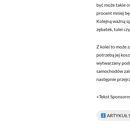
być może takie os
procent mniej bę
Kolejną ważną sp
zębatek, tulei czy
Z kolei to może
potrzebą jej ko
wytwarzany podcz
samochodów zai
następnie przejr
+Tekst Sponsor
ARTYKUŁ