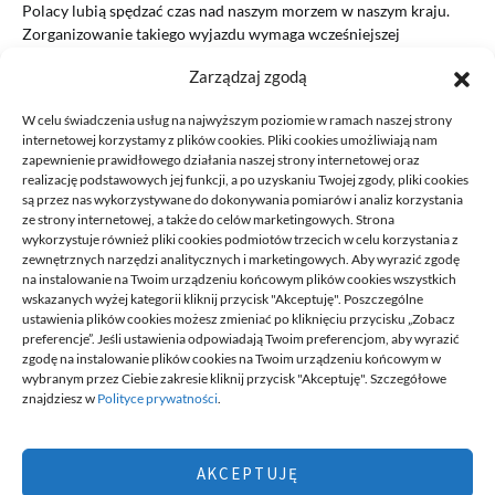
Polacy lubią spędzać czas nad naszym morzem w naszym kraju.
Zorganizowanie takiego wyjazdu wymaga wcześniejszej
rezerwacji w hotelu,…
Zarządzaj zgodą
READ MORE
W celu świadczenia usług na najwyższym poziomie w ramach naszej strony
internetowej korzystamy z plików cookies. Pliki cookies umożliwiają nam
zapewnienie prawidłowego działania naszej strony internetowej oraz
realizację podstawowych jej funkcji, a po uzyskaniu Twojej zgody, pliki cookies
są przez nas wykorzystywane do dokonywania pomiarów i analiz korzystania
ze strony internetowej, a także do celów marketingowych. Strona
wykorzystuje również pliki cookies podmiotów trzecich w celu korzystania z
zewnętrznych narzędzi analitycznych i marketingowych. Aby wyrazić zgodę
na instalowanie na Twoim urządzeniu końcowym plików cookies wszystkich
DECA /
wskazanych wyżej kategorii kliknij przycisk "Akceptuję". Poszczególne
ustawienia plików cookies możesz zmieniać po kliknięciu przycisku „Zobacz
preferencje”. Jeśli ustawienia odpowiadają Twoim preferencjom, aby wyrazić
zgodę na instalowanie plików cookies na Twoim urządzeniu końcowym w
Deca
to miejsce stworzone dla ludzi takich jak ty, miejsce, gdzie
wybranym przez Ciebie zakresie kliknij przycisk "Akceptuję". Szczegółowe
możesz znaleźć wiele ciekawych informacji, na różne tematy,
znajdziesz w
Polityce prywatności
.
informacji podzielonych na tematyczne kategorie. Dołącz do naszej
społeczności, czytaj, komentuj, udzielaj porad. Twórz razem z
innymi ten serwis.
AKCEPTUJĘ
Chcesz do nas dołączyć, pisać teksty i dzielić się swoją wiedzą?