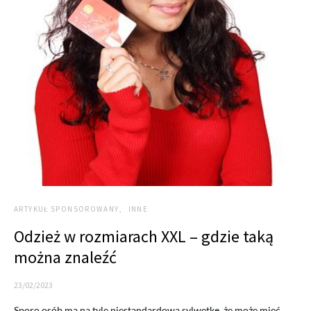
ARTYKUŁ SPONSOROWANY
INNE
Odzież w rozmiarach XXL – gdzie taką
można znaleźć
23/02/2023
Sporo osób ma na tyle niestandardową sylwetkę, że może mieć