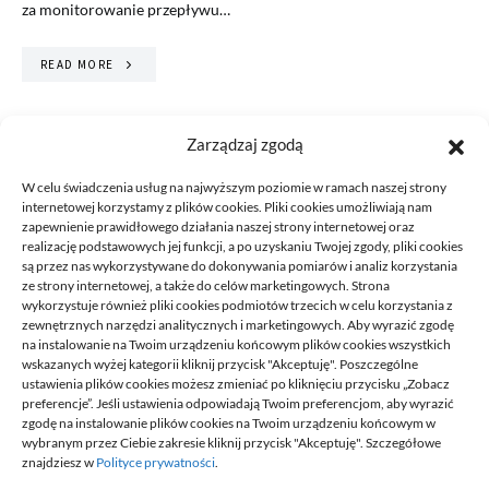
za monitorowanie przepływu…
READ MORE
Zarządzaj zgodą
LOAD MORE
W celu świadczenia usług na najwyższym poziomie w ramach naszej strony
internetowej korzystamy z plików cookies. Pliki cookies umożliwiają nam
zapewnienie prawidłowego działania naszej strony internetowej oraz
realizację podstawowych jej funkcji, a po uzyskaniu Twojej zgody, pliki cookies
są przez nas wykorzystywane do dokonywania pomiarów i analiz korzystania
ze strony internetowej, a także do celów marketingowych. Strona
wykorzystuje również pliki cookies podmiotów trzecich w celu korzystania z
zewnętrznych narzędzi analitycznych i marketingowych. Aby wyrazić zgodę
na instalowanie na Twoim urządzeniu końcowym plików cookies wszystkich
DECA /
wskazanych wyżej kategorii kliknij przycisk "Akceptuję". Poszczególne
ustawienia plików cookies możesz zmieniać po kliknięciu przycisku „Zobacz
preferencje”. Jeśli ustawienia odpowiadają Twoim preferencjom, aby wyrazić
zgodę na instalowanie plików cookies na Twoim urządzeniu końcowym w
Deca
to miejsce stworzone dla ludzi takich jak ty, miejsce, gdzie
wybranym przez Ciebie zakresie kliknij przycisk "Akceptuję". Szczegółowe
możesz znaleźć wiele ciekawych informacji, na różne tematy,
znajdziesz w
Polityce prywatności
.
informacji podzielonych na tematyczne kategorie. Dołącz do naszej