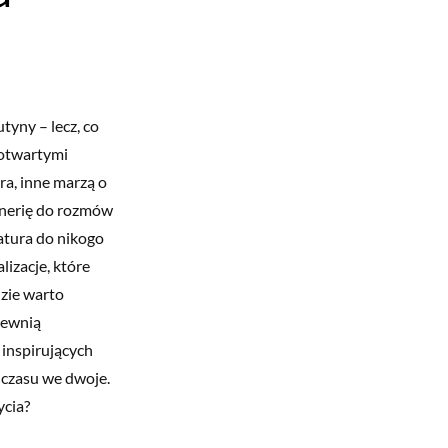
tyny – lecz, co
 otwartymi
ra, inne marzą o
cenerię do rozmów
atura do nikogo
lizacje, które
zie warto
apewnią
 inspirujących
czasu we dwoje.
ycia?