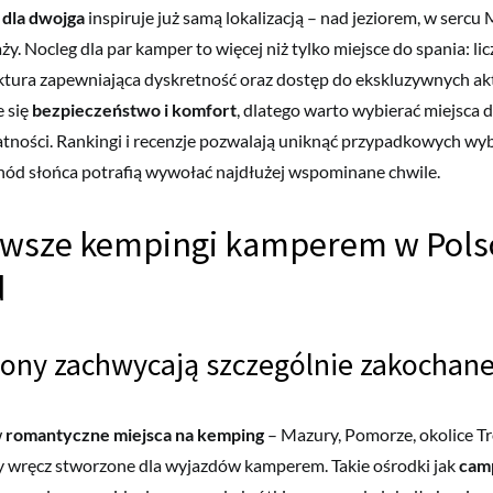
dla dwojga
inspiruje już samą lokalizacją – nad jeziorem, w sercu 
aży. Nocleg dla par kamper to więcej niż tylko miejsce do spania: lic
uktura zapewniająca dyskretność oraz dostęp do ekskluzywnych ak
e się
bezpieczeństwo i komfort
, dlatego warto wybierać miejsca 
ności. Rankingi i recenzje pozwalają uniknąć przypadkowych wyb
hód słońca potrafią wywołać najdłużej wspominane chwile.
awsze kempingi kamperem w Pols
d
iony zachwycają szczególnie zakochane
w
romantyczne miejsca na kemping
– Mazury, Pomorze, okolice Tr
y wręcz stworzone dla wyjazdów kamperem. Takie ośrodki jak
camp