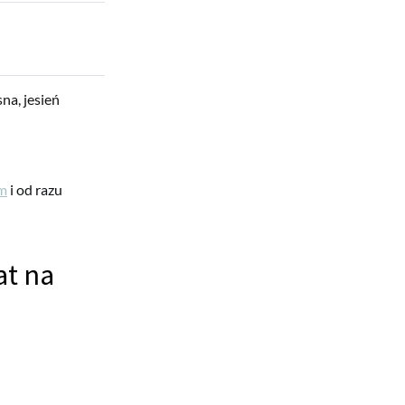
na, jesień
m
i od razu
at na