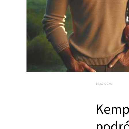
15/07/2025
Kempi
podró