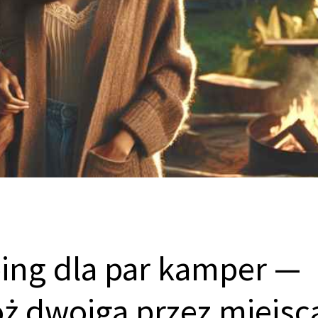
ng dla par kamper —
ż dwojga przez miejsc