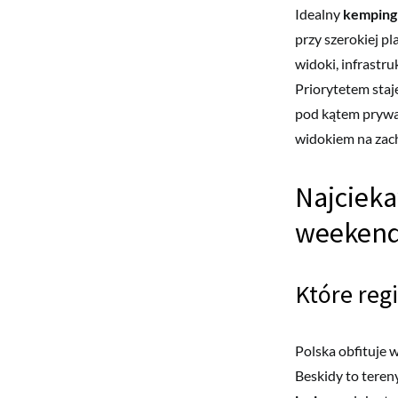
Idealny
kemping 
przy szerokiej pl
widoki, infrastr
Priorytetem staj
pod kątem prywat
widokiem na zac
Najciek
weeken
Które reg
Polska obfituje 
Beskidy to teren