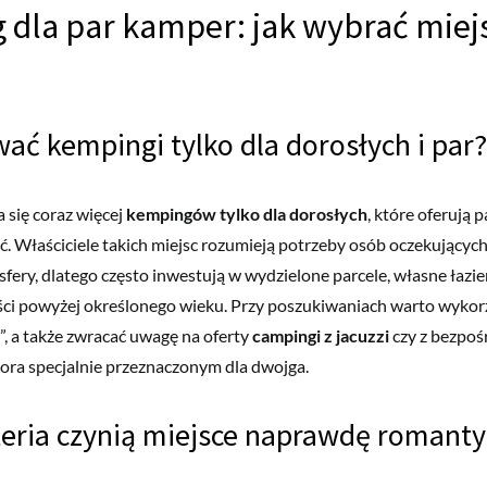
dla par kamper: jak wybrać miejs
wać kempingi tylko dla dorosłych i par?
 się coraz więcej
kempingów tylko dla dorosłych
, które oferują 
. Właściciele takich miejsc rozumieją potrzeby osób oczekujących
fery, dlatego często inwestują w wydzielone parcele, własne łazien
ści powyżej określonego wieku. Przy poszukiwaniach warto wykorz
”, a także zwracać uwagę na oferty
campingi z jacuzzi
czy z bezpo
ora specjalnie przeznaczonym dla dwojga.
teria czynią miejsce naprawdę romant