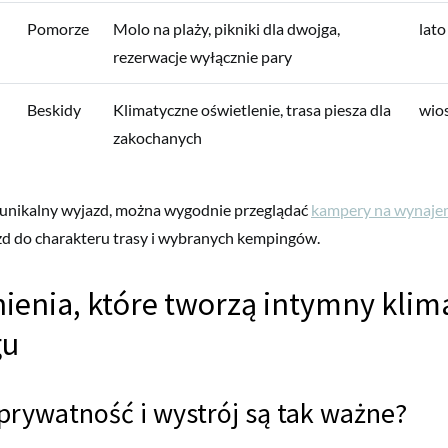
Pomorze
Molo na plaży, pikniki dla dwojga,
lato
rezerwacje wyłącznie pary
Beskidy
Klimatyczne oświetlenie, trasa piesza dla
wios
zakochanych
unikalny wyjazd, można wygodnie przeglądać
kampery na wynaje
d do charakteru trasy i wybranych kempingów.
enia, które tworzą intymny klim
gu
prywatność i wystrój są tak ważne?