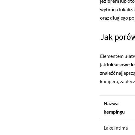
jeziorem
lub oto
wybrana lokaliza
oraz długiego po
Jak porów
Elementem ułatw
jak
luksusowe ke
znaleźć najleps
kampera, zaplecz
Nazwa
kempingu
Lake Intima