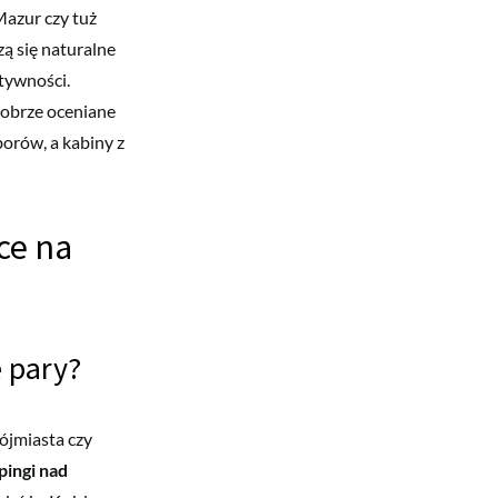
Mazur czy tuż
zą się naturalne
tywności.
dobrze oceniane
orów, a kabiny z
ce na
 pary?
ójmiasta czy
ingi nad