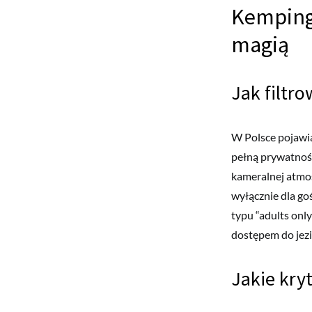
Kemping 
magią
Jak filtro
W Polsce pojawia
pełną prywatność
kameralnej atmos
wyłącznie dla go
typu “adults only
dostępem do jezi
Jakie kry