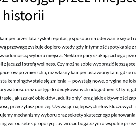
historii
kamper przez lata zyskał reputację sposobu na oderwanie się od ru
wą przewagę zyskuje dopiero wtedy, gdy intymność spotyka się z
 świadomością wyboru miejsca. Niektóre pary szukają cichego jezio
li z jacuzzi i strefą wellness. Czy można sobie wyobrazić lepszą s
spacerów po zmierzchu, niż własny kamper ustawiony tam, gdzie n
Lista kempingów stale się zmienia — powstają nowe, oryginalne loka
, prywatność oraz dostęp do dedykowanych udogodnień. O tym, gd
trasie, jak szukać obiektów „adults only” oraz jakie aktywności z
kość, przeczytasz poniżej. Używając najlepszych słów kluczowych i
sujemy mechanizmy wyboru oraz sekrety skutecznego planowania 
ng wśród setek propozycji, by wrócić bogatszym o wspólne przeż