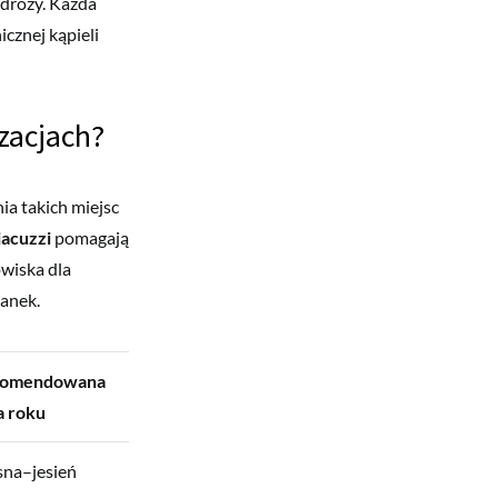
odróży. Każda
cznej kąpieli
zacjach?
a takich miejsc
jacuzzi
pomagają
wiska dla
ianek.
omendowana
a roku
sna–jesień