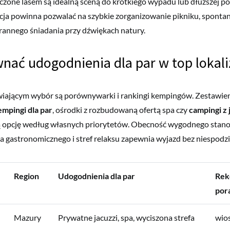
czone lasem są idealną sceną do krótkiego wypadu lub dłuższej p
cja powinna pozwalać na szybkie zorganizowanie pikniku, spontani
rannego śniadania przy dźwiękach natury.
nać udogodnienia dla par w top lokali
iającym wybór są porównywarki i rankingi kempingów. Zestawieni
mpingi dla par
, ośrodki z rozbudowaną ofertą spa czy
campingi z 
zą opcję według własnych priorytetów. Obecność wygodnego stano
a gastronomicznego i stref relaksu zapewnia wyjazd bez niespodz
Region
Udogodnienia dla par
Rek
por
Mazury
Prywatne jacuzzi, spa, wyciszona strefa
wio