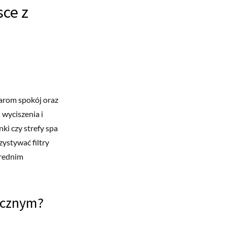
ce z
parom spokój oraz
 wyciszenia i
ki czy strefy spa
ystywać filtry
średnim
ycznym?