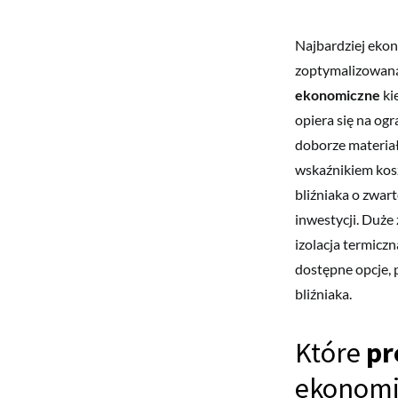
Najbardziej ekon
zoptymalizowaną
ekonomiczne
ki
opiera się na og
doborze materiał
wskaźnikiem kosz
bliźniaka o zwart
inwestycji. Duże
izolacja termiczn
dostępne opcje, 
bliźniaka.
Które
pr
ekonomi