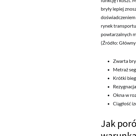
funkcję i koszt.
bryły lepiej znos
doświadczeniem w
rynek transportu 
powtarzalnych m
(Źródło: Główny 
Zwarta bry
Metraż seg
Krótki bieg
Rezygnacja
Okna w roz
Ciągłość iz
Jak poró
warunk