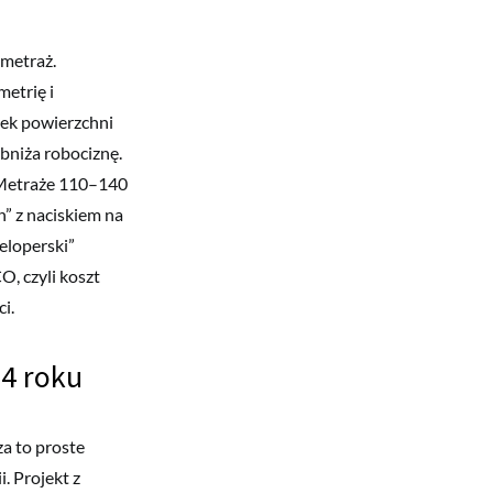
 metraż.
etrię i
ek powierzchni
obniża robociznę.
 Metraże 110–140
h” z naciskiem na
eloperski”
O, czyli koszt
i.
24 roku
za to proste
. Projekt z