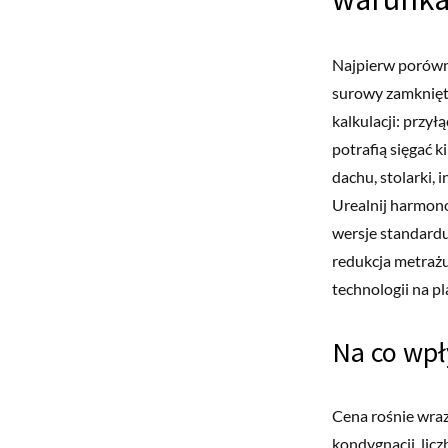
Najpierw porówna
surowy zamknięty
kalkulacji: przy
potrafią sięgać k
dachu, stolarki,
Urealnij harmono
wersje standardu
redukcja metrażu
technologii na pl
Na co wpł
Cena rośnie wraz
kondygnacji, lic