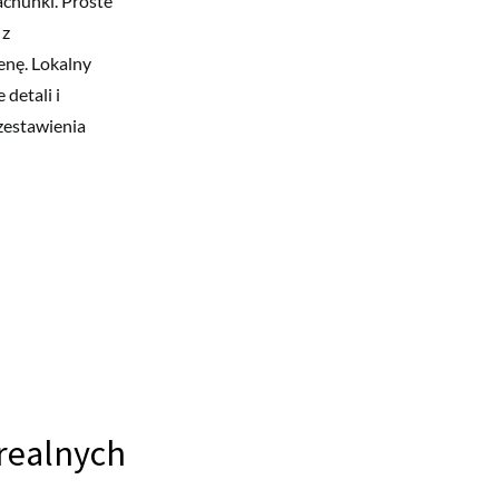
achunki. Proste
 z
enę. Lokalny
 detali i
zestawienia
realnych