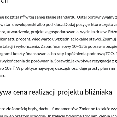
j koszt za m² w tej samej klasie standardu. Ustal porównywalny z
, stan deweloperski albo pod klucz. Dodaj pozycje, które często zn
łącza, utwardzenia, projekt zagospodarowania, wycinka drzew. Róż
ilkunastu procent, więc warto uwzględniać lokalne stawki. Zsumuj 
 instalacji i wykończenia. Zapas finansowy 10–15% poprawia bezpi
gram i koszty finansowania, bo raty i opóźnienia podnoszą TCO. 
 wykończenia do porównania. Sprawdź, jak wpływa rezygnacja z g
 o 10 m². W praktyce najwięcej oszczędności daje prosty plan i mni
acu.
ywa cena realizacji projektu bliźniaka
 ze złożonością bryły, dachu i fundamentów. Zmienne to także w
zba okien oraz typ schodów. Instalacje z dwoma źródłami ciepła i 