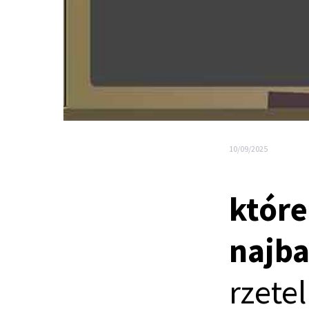
10/09/2025
które
najba
rzete