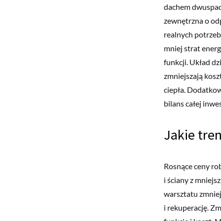
dachem dwuspadow
zewnętrzna o odp
realnych potrzeb
mniej strat ener
funkcji. Układ dz
zmniejszają kosz
ciepła. Dodatkow
bilans całej inwes
Jakie tre
Rosnące ceny rob
i ściany z mniej
warsztatu zmniej
i rekuperację. Z