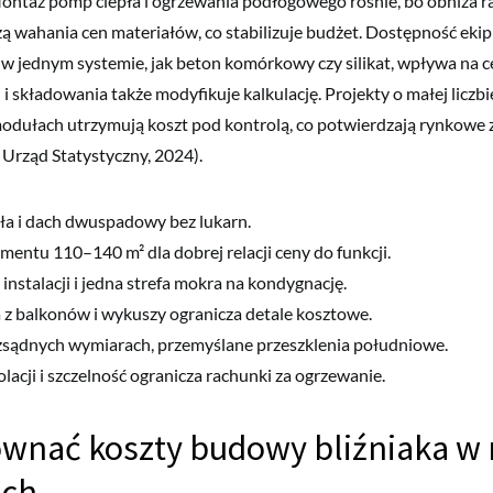
 Montaż pomp ciepła i ogrzewania podłogowego rośnie, bo obniża r
zą wahania cen materiałów, co stabilizuje budżet. Dostępność ekip
 jednym systemie, jak beton komórkowy czy silikat, wpływa na c
i składowania także modyfikuje kalkulację. Projekty o małej liczbie
odułach utrzymują koszt pod kontrolą, co potwierdzają rynkowe 
Urząd Statystyczny, 2024).
ła i dach dwuspadowy bez lukarn.
mentu 110–140 m² dla dobrej relacji ceny do funkcji.
 instalacji i jedna strefa mokra na kondygnację.
 z balkonów i wykuszy ogranicza detale kosztowe.
sądnych wymiarach, przemyślane przeszklenia południowe.
olacji i szczelność ogranicza rachunki za ogrzewanie.
wnać koszty budowy bliźniaka w 
ach