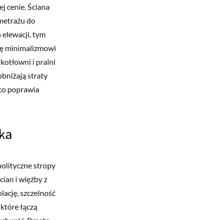
 cenie. Ściana
 metrażu do
 elewacji, tym
się minimalizmowi
 kotłowni i pralni
bniżają straty
 co poprawia
aka
nolityczne stropy
ian i więźby z
lację, szczelność
które łączą