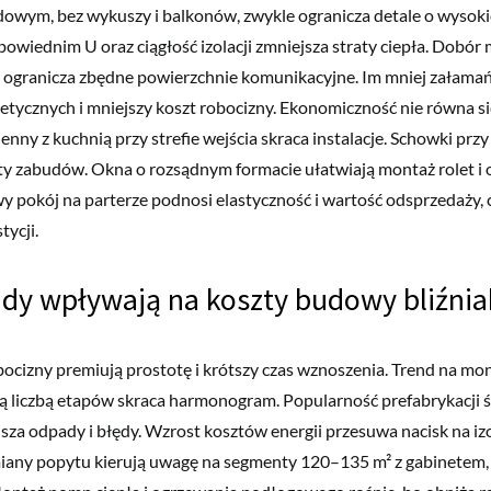
ym, bez wykuszy i balkonów, zwykle ogranicza detale o wysokiej
owiednim U oraz ciągłość izolacji zmniejsza straty ciepła. Dobór
 ogranicza zbędne powierzchnie komunikacyjne. Im mniej załamań
getycznych i mniejszy koszt robocizny. Ekonomiczność nie równa 
ienny z kuchnią przy strefie wejścia skraca instalacje. Schowki przy
ty zabudów. Okna o rozsądnym formacie ułatwiają montaż rolet i o
y pokój na parterze podnosi elastyczność i wartość odsprzedaży,
tycji.
ndy wpływają na koszty budowy bliźni
ocizny premiują prostotę i krótszy czas wznoszenia. Trend na mo
szą liczbą etapów skraca harmonogram. Popularność prefabrykacji śc
sza odpady i błędy. Wzrost kosztów energii przesuwa nacisk na izo
miany popytu kierują uwagę na segmenty 120–135 m² z gabinetem, 