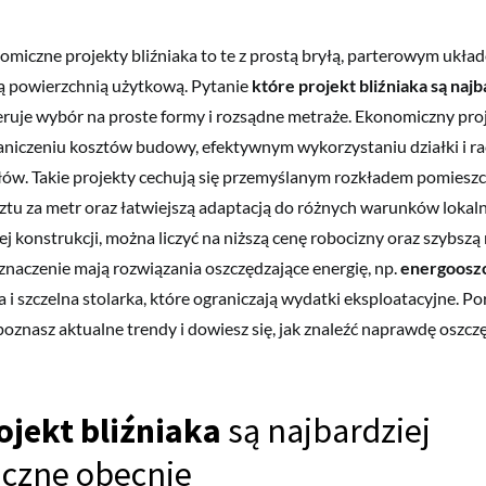
omiczne projekty bliźniaka to te z prostą bryłą, parterowym ukła
 powierzchnią użytkową. Pytanie
które projekt bliźniaka są najb
eruje wybór na proste formy i rozsądne metraże. Ekonomiczny proj
raniczeniu kosztów budowy, efektywnym wykorzystaniu działki i r
ów. Takie projekty cechują się przemyślanym rozkładem pomieszc
tu za metr oraz łatwiejszą adaptacją do różnych warunków lokal
ej konstrukcji, można liczyć na niższą cenę robocizny oraz szybszą 
 znaczenie mają rozwiązania oszczędzające energię, np.
energoosz
a i szczelna stolarka, które ograniczają wydatki eksploatacyjne. P
poznasz aktualne trendy i dowiesz się, jak znaleźć naprawdę oszcz
ojekt bliźniaka
są najbardziej
czne obecnie