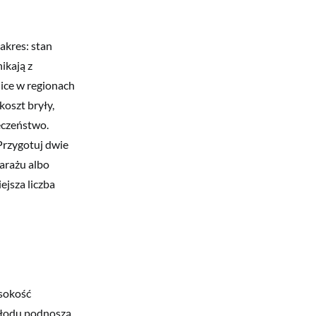
akres: stan
ikają z
nice w regionach
koszt bryły,
eczeństwo.
Przygotuj dwie
arażu albo
ejsza liczba
ysokość
chłodu podnoszą