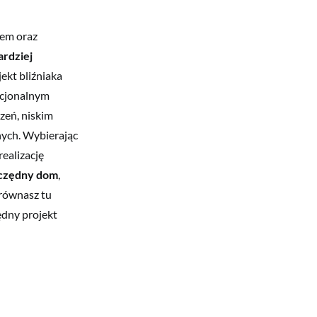
dem oraz
ardziej
ekt bliźniaka
acjonalnym
zeń, niskim
nych. Wybierając
realizację
czędny dom
,
orównasz tu
ędny projekt