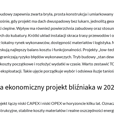
budowy zapewnia zwarta bryła, prosta konstrukcja i umiarkowany
śnie, gdy projekt ma dach dwuspadowy bez lukarn, jednolitą geom
i cieplne. Wpływ ma również powierzchnia zabudowy oraz stosun
ch do kubatury. Krótki układ instalacji skraca trasy przewodów i 
ż lokalny rynek wykonawców, dostępność materiałów i logistyka.
skują najlepszy balans kosztu i funkcjonalności. Projekty „low-tec
 ograniczają ryzyko błędów wykonawczych. Tryb budowy „stan dew
koszty początkowe i rozłożyć wydatki w czasie. Warto zestawić TC
 eksploatacji. Takie ujęcie porządkuje wybór i odsiewa iluzje taniośc
a ekonomiczny projekt bliźniaka w 20
ekt łączy niski CAPEX i niski OPEX w horyzoncie kilku lat. Oznac
rukcyjne, stabilne koszty materiałów i realne oszczędności energii