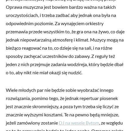
Oprawa muzyczna jest bowiem bardzo ważna na takich
uroczystościach, i trzeba zadbać aby jednak ona była na
odpowiednim poziomie. Za wynajęciem orkiestry
przemawia przede wszystkim to, że gra ona na żywo, co daje
jednak niepowtarzalną atmosferę i klimat. Muzycy mogą na
bieżąco reagować na to, co dzieje się na sali, i na różne
sposoby zachęcać uczestników do zabawy. Z reguły też
jeden z nich przejmuje zadania wodzireja, który będzie dbał
o to, aby nikt nie miał okazji się nudzić.
Wiele młodych par nie będzie sobie wyobrażać innego
rozwiązania, pomimo tego, że jednak repertuar piosenek
jest znacznie skromniejszy, a poza tym trzeba się liczyć ze
znacznie wyższymi kosztami. Te na pewno będą mniejsze,
jeżeli zamówiony zostanie
DJ na wesele Bytom
, ze względu
na to że przeważnie będzie to jedna osoba. Ogromną zaletą