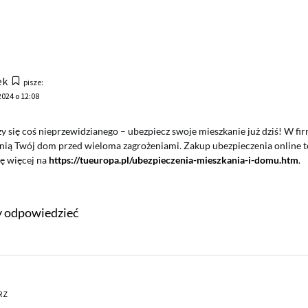
ek
pisze:
2024 o 12:08
rzy się coś nieprzewidzianego – ubezpiecz swoje mieszkanie już dziś! W fi
onią Twój dom przed wieloma zagrożeniami. Zakup ubezpieczenia online to
ię więcej na
https://tueuropa.pl/ubezpieczenia-mieszkania-i-domu.htm
.
by odpowiedzieć
RZ