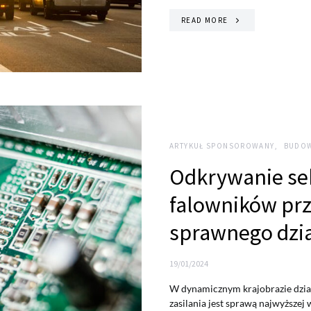
READ MORE
ARTYKUŁ SPONSOROWANY
BUDOW
Odkrywanie se
falowników pr
sprawnego dzi
19/01/2024
W dynamicznym krajobrazie dzia
zasilania jest sprawą najwyższe