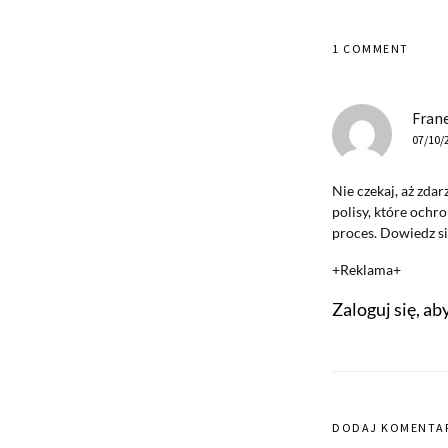
1 COMMENT
Fran
07/10/
Nie czekaj, aż zda
polisy, które ochr
proces. Dowiedz s
+Reklama+
Zaloguj się, a
DODAJ KOMENTA