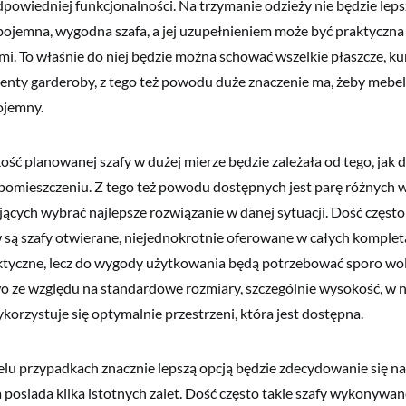
powiedniej funkcjonalności. Na trzymanie odzieży nie będzie lep
 pojemna, wygodna szafa, a jej uzupełnieniem może być praktyczn
i. To właśnie do niej będzie można schować wszelkie płaszcze, kur
enty garderoby, z tego też powodu duże znaczenie ma, żeby mebel
pojemny.
kość planowanej szafy w dużej mierze będzie zależała od tego, jak 
omieszczeniu. Z tego też powodu dostępnych jest parę różnych we
cych wybrać najlepsze rozwiązanie w danej sytuacji. Dość częst
 są szafy otwierane, niejednokrotnie oferowane w całych kompleta
ktyczne, lecz do wygody użytkowania będą potrzebować sporo wo
o ze względu na standardowe rozmiary, szczególnie wysokość, w 
korzystuje się optymalnie przestrzeni, która jest dostępna.
elu przypadkach znacznie lepszą opcją będzie zdecydowanie się na
 posiada kilka istotnych zalet. Dość często takie szafy wykonywan