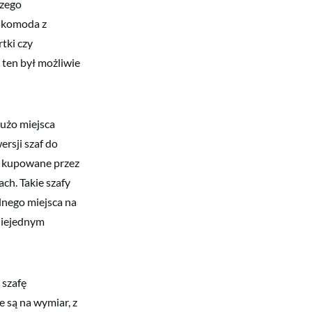
szego
a komoda z
tki czy
 ten był możliwie
dużo miejsca
rsji szaf do
o kupowane przez
ch. Takie szafy
lnego miejsca na
niejednym
 szafę
e są na wymiar, z