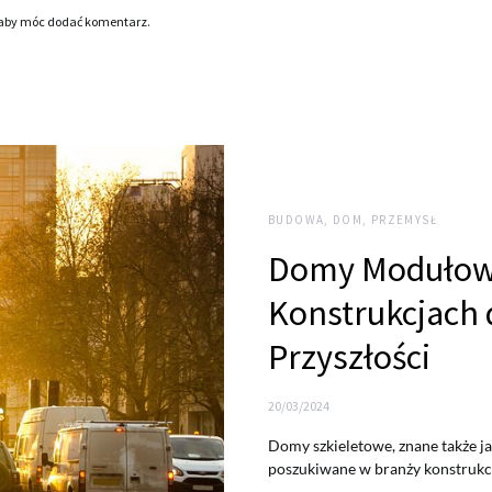
 aby móc dodać komentarz.
BUDOWA, DOM, PRZEMYSŁ
Domy Modułowe
Konstrukcjach 
Przyszłości
20/03/2024
Domy szkieletowe, znane także ja
poszukiwane w branży konstrukcy