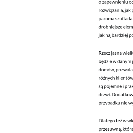
o zapewnieniu od
rozwiązania, jak
paroma szufladam
drobniejsze elem
jak najbardziej 
Rzecz jasna wiel
będzie w danym p
domów, pozwalają
różnych klientów
są pojemne i pra
drzwi. Dodatkow
przypadku nie wy
Dlatego też w wi
przesuwną, która