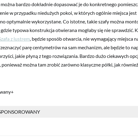
 można bardzo dokładnie dopasować je do konkretnego pomieszcz
enie w przypadku niedużych pokoi, w których ogólnie miejsca jest 
no optymalnie wykorzystane. Co istotne, takie szafy można mont
gdzie typowa konstrukcja otwierana mogłaby się nie sprawdzić. K
Szafa z lustrem
, będzie sposób otwarcia, nie wymagający miejsca n
rzeznaczyć parę centymetrów na sam mechanizm, ale będzie to na
rzyści, jakie płyną z tego rozwiązania. Bardzo dużo ciekawych opcj
, ponieważ można tam zrobić zarówno klasyczne półki, jak również
owany+
 SPONSOROWANY