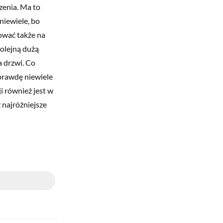
enia. Ma to
niewiele, bo
ować także na
olejną dużą
a drzwi. Co
prawdę niewiele
i również jest w
 najróżniejsze