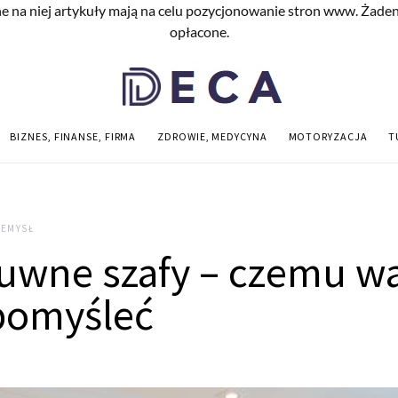
e na niej artykuły mają na celu pozycjonowanie stron www. Żade
opłacone.
BIZNES, FINANSE, FIRMA
ZDROWIE, MEDYCYNA
MOTORYZACJA
T
ZEMYSŁ
uwne szafy – czemu wa
pomyśleć