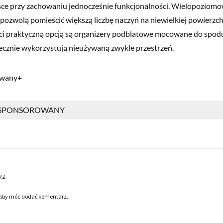
ce przy zachowaniu jednocześnie funkcjonalności. Wielopoziomow
e pozwolą pomieścić większą liczbę naczyń na niewielkiej powierzc
ści praktyczną opcją są organizery podblatowe mocowane do spod
tecznie wykorzystują nieużywaną zwykle przestrzeń.
owany+
 SPONSOROWANY
RZ
 aby móc dodać komentarz.