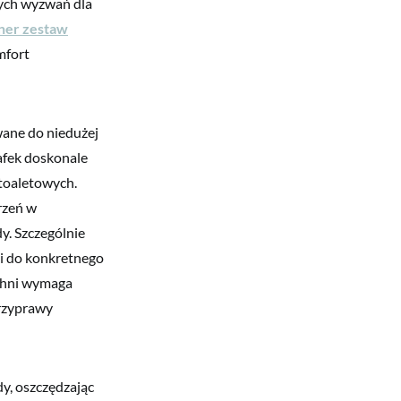
zych wyzwań dla
ner zestaw
mfort
ane do niedużej
zafek doskonale
toaletowych.
rzeń w
y. Szczególnie
i do konkretnego
uchni wymaga
rzyprawy
dy, oszczędzając