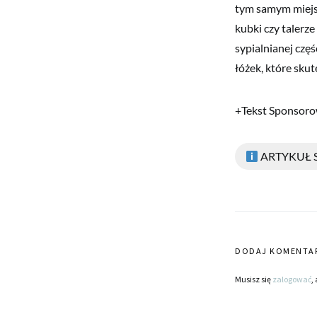
tym samym miejs
kubki czy talerz
sypialnianej czę
łóżek, które sku
+Tekst Sponsor
ARTYKUŁ
DODAJ KOMENTA
Musisz się
zalogować
,