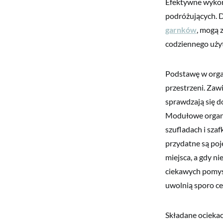
Efektywne wykor
podróżujących. D
garnków
, mogą 
codziennego uży
Podstawę w orga
przestrzeni. Zaw
sprawdzają się 
Modułowe organi
szufladach i sza
przydatne są po
miejsca, a gdy n
ciekawych pomys
uwolnią sporo cen
Składane ociekac