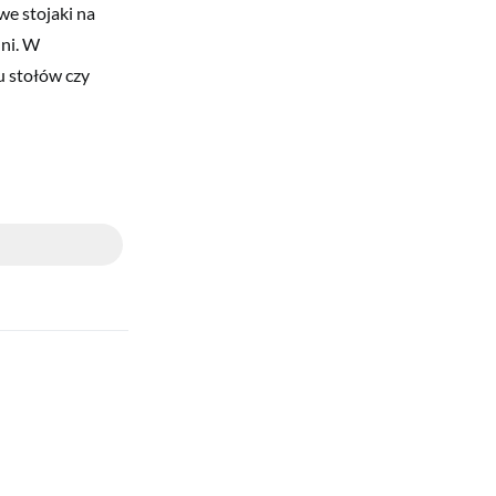
e stojaki na
hni. W
u stołów czy