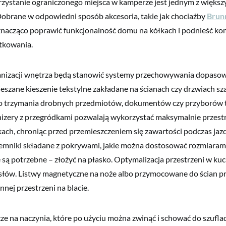
zystanie ograniczonego miejsca w kamperze jest jednym z więks
obrane w odpowiedni sposób akcesoria, takie jak chociażby
Brun
znacząco poprawić funkcjonalność domu na kółkach i podnieść ko
tkowania.
nizacji wnętrza będą stanowić systemy przechowywania dopasow
ieszane kieszenie tekstylne zakładane na ścianach czy drzwiach s
do trzymania drobnych przedmiotów, dokumentów czy przyborów 
zery z przegródkami pozwalają wykorzystać maksymalnie przest
fkach, chroniąc przed przemieszczeniem się zawartości podczas jazd
jemniki składane z pokrywami, jakie można dostosować rozmiaram
ie są potrzebne – złożyć na płasko. Optymalizacja przestrzeni w k
łów. Listwy magnetyczne na noże albo przymocowane do ścian p
nej przestrzeni na blacie.
ze na naczynia, które po użyciu można zwinąć i schować do szufla