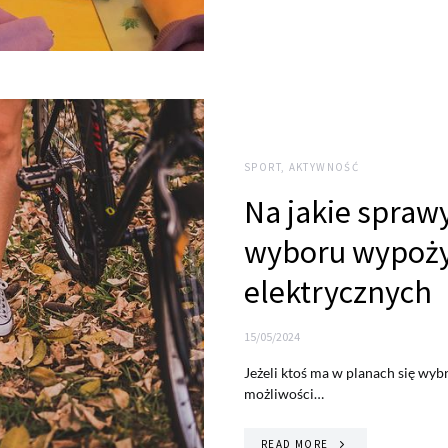
SPORT, AKTYWNOŚĆ
Na jakie spraw
wyboru wypoży
elektrycznych
15/05/2024
Jeżeli ktoś ma w planach się wybr
możliwości…
READ MORE