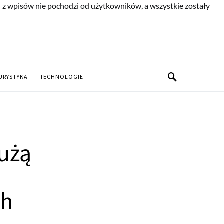
n z wpisów nie pochodzi od użytkowników, a wszystkie zostały
URYSTYKA
TECHNOLOGIE
użą
ch