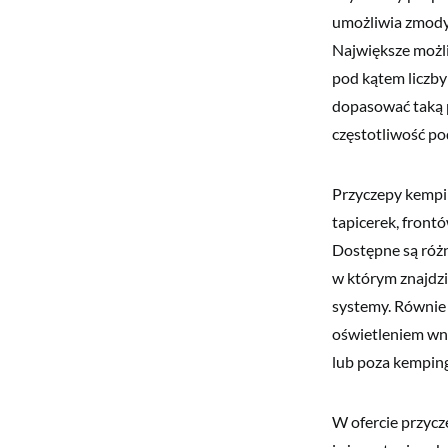
umożliwia zmodyf
Największe możli
pod kątem liczby
dopasować taką p
częstotliwość po
Przyczepy kempi
tapicerek, front
Dostępne są róż
w którym znajdzi
systemy. Równie 
oświetleniem wnę
lub poza kempin
W ofercie przycz