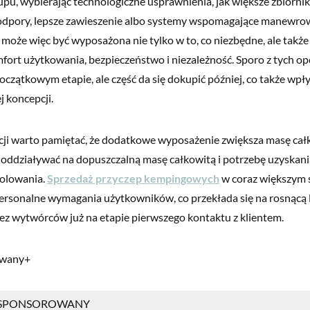
kupu, wybierając technologiczne usprawnienia, jak większe zbiornik
dpory, lepsze zawieszenie albo systemy wspomagające manewrow
oże więc być wyposażona nie tylko w to, co niezbędne, ale także
fort użytkowania, bezpieczeństwo i niezależność. Sporo z tych op
oczątkowym etapie, ale część da się dokupić później, co także wpł
j koncepcji.
ji warto pamiętać, że dodatkowe wyposażenie zwiększa masę całk
 oddziaływać na dopuszczalną masę całkowitą i potrzebę uzyskan
holowania.
Sprzedaż przyczep kempingowych
w coraz większym 
ersonalne wymagania użytkowników, co przekłada się na rosnącą l
z wytwórców już na etapie pierwszego kontaktu z klientem.
owany+
 SPONSOROWANY