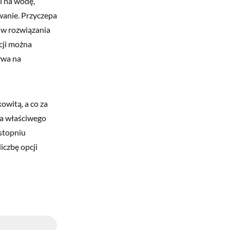
i na wodę,
anie. Przyczepa
 w rozwiązania
cji można
ywa na
owitą, a co za
ia właściwego
stopniu
iczbę opcji