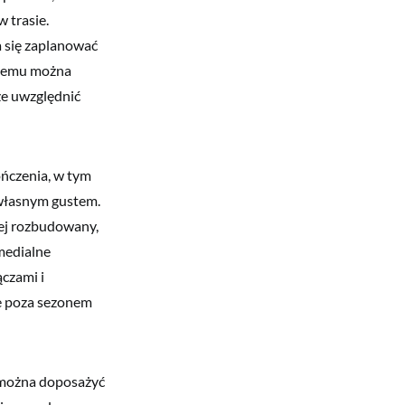
 trasie.
a się zaplanować
i temu można
że uwzględnić
ńczenia, w tym
 własnym gustem.
ej rozbudowany,
medialne
czami i
że poza sezonem
e można doposażyć