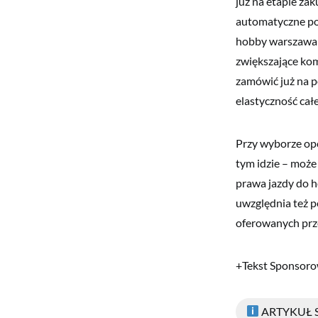
już na etapie za
automatyczne po
hobby warszawa m
zwiększające kom
zamówić już na p
elastyczność całe
Przy wyborze opc
tym idzie – może
prawa jazdy do 
uwzględnia też p
oferowanych prze
+Tekst Sponsor
ARTYKUŁ