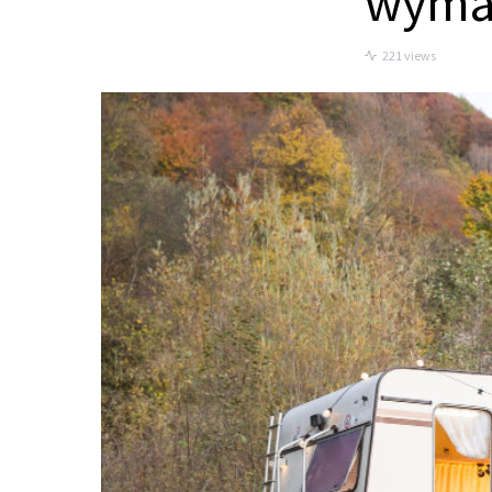
wyma
221 views