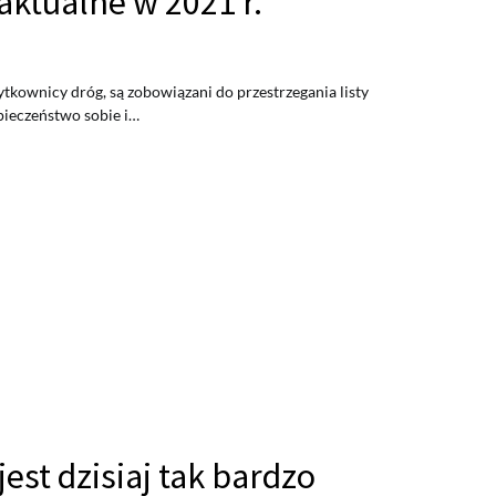
aktualne w 2021 r.
ytkownicy dróg, są zobowiązani do przestrzegania listy
pieczeństwo sobie i…
est dzisiaj tak bardzo