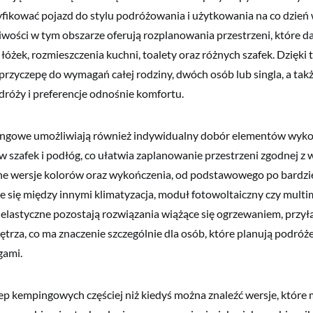
ikować pojazd do stylu podróżowania i użytkowania na co dzień w
wości w tym obszarze oferują rozplanowania przestrzeni, które d
 łóżek, rozmieszczenia kuchni, toalety oraz różnych szafek. Dzięk
rzyczepę do wymagań całej rodziny, dwóch osób lub singla, a tak
dróży i preferencje odnośnie komfortu.
ngowe umożliwiają również indywidualny dobór elementów wyko
ów szafek i podłóg, co ułatwia zaplanowanie przestrzeni zgodnej z
ne wersje kolorów oraz wykończenia, od podstawowego po bardzi
e się między innymi klimatyzacja, moduł fotowoltaiczny czy multi
elastyczne pozostają rozwiązania wiążące się ogrzewaniem, przyłą
trza, co ma znaczenie szczególnie dla osób, które planują podró
gami.
ep kempingowych częściej niż kiedyś można znaleźć wersje, któr