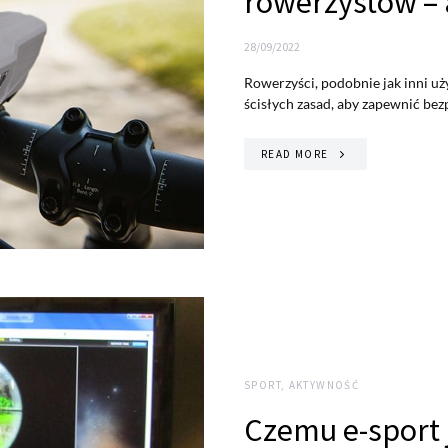
rowerzystów – 
28/09/2022
Rowerzyści, podobnie jak inni uż
ścisłych zasad, aby zapewnić bez
READ MORE
SPORT, AKTYWNOŚĆ
Czemu e-sport j