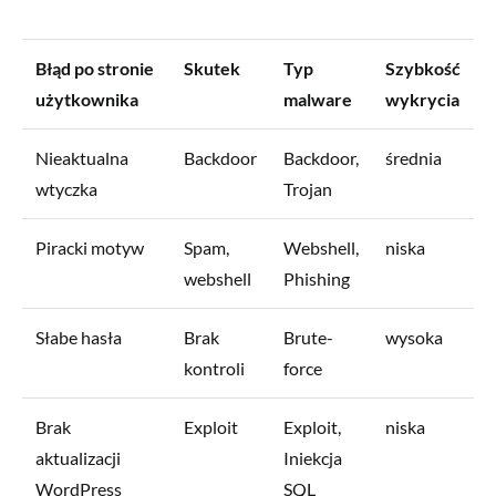
Błąd po stronie
Skutek
Typ
Szybkość
użytkownika
malware
wykrycia
Nieaktualna
Backdoor
Backdoor,
średnia
wtyczka
Trojan
Piracki motyw
Spam,
Webshell,
niska
webshell
Phishing
Słabe hasła
Brak
Brute-
wysoka
kontroli
force
Brak
Exploit
Exploit,
niska
aktualizacji
Iniekcja
WordPress
SQL