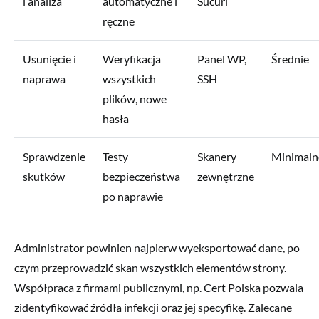
i analiza
automatyczne i
Sucuri
ręczne
Usunięcie i
Weryfikacja
Panel WP,
Średnie
naprawa
wszystkich
SSH
plików, nowe
hasła
Sprawdzenie
Testy
Skanery
Minimaln
skutków
bezpieczeństwa
zewnętrzne
po naprawie
Administrator powinien najpierw wyeksportować dane, po
czym przeprowadzić skan wszystkich elementów strony.
Współpraca z firmami publicznymi, np. Cert Polska pozwala
zidentyfikować źródła infekcji oraz jej specyfikę. Zalecane