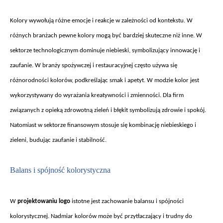
Kolory wywo
łują r
ó
żne emocje i reakcje w zależności od kontekstu. W
r
ó
żnych branżach pewne kolory mogą być bardziej skuteczne niż inne. W
sektorze technologicznym dominuje niebieski, symbolizujący innowację i
zaufanie. W branży spożywczej i restauracyjnej często używa się
r
ó
żnorodności kolor
ów, podkre
ślając smak i apetyt. W modzie kolor jest
wykorzystywany do wyrażania kreatywności i zmienności. Dla firm
związanych z opieką zdrowotną zieleń i błękit symbolizują zdrowie i spok
ój.
Natomiast w sektorze finansowym stosuje si
ę kombinację niebieskiego i
zieleni, budując zaufanie i stabilność.
Balans i spójno
ść kolorystyczna
W
projektowaniu logo
istotne jest zachowanie balansu i spójno
ści
kolorystycznej. Nadmiar kolor
ów mo
że być przytłaczający i trudny do