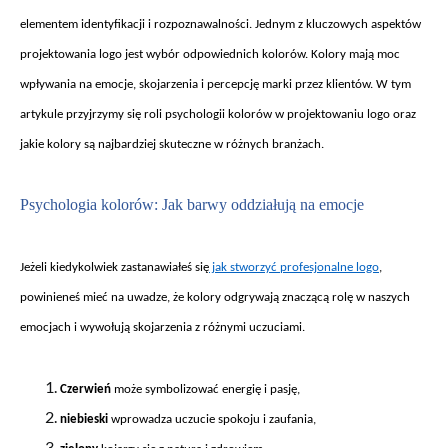
elementem identyfikacji i rozpoznawalności. Jednym z kluczowych aspekt
ów
projektowania logo jest wybór odpowiednich kolorów. Kolory maj
ą moc
wpływania na emocje, skojarzenia i percepcję marki przez klient
ów. W tym
artykule przyjrzymy si
ę roli psychologii kolor
ów w projektowaniu logo oraz
jakie kolory s
ą najbardziej skuteczne w r
ó
żnych branżach.
Psychologia kolorów: Jak barwy oddzia
łują na emocje
Je
żeli kiedykolwiek zastanawiałeś się
jak stworzyć profesjonalne logo
,
powiniene
ś mieć na uwadze, że kolory odgrywają znaczącą rolę w naszych
emocjach i wywołują skojarzenia z r
ó
żnymi uczuciami.
Czerwie
ń
może symbolizować energię i pasję,
niebieski
wprowadza uczucie spokoju i zaufania,