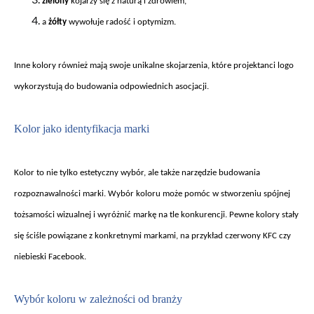
zielony
kojarzy si
ę z naturą i zdrowiem,
a
ż
ó
łty
wywołuje radość i optymizm.
Inne kolory równie
ż mają swoje unikalne skojarzenia, kt
óre projektanci logo
wykorzystuj
ą do budowania odpowiednich asocjacji.
Kolor jako identyfikacja marki
Kolor to nie tylko estetyczny wybór, ale tak
że narzędzie budowania
rozpoznawalności marki. Wyb
ór koloru mo
że pom
óc w stworzeniu spójnej
to
żsamości wizualnej i wyr
ó
żnić markę na tle konkurencji. Pewne kolory stały
się ściśle powiązane z konkretnymi markami, na przykład czerwony KFC czy
niebieski Facebook.
Wybór koloru w zale
żności od branży