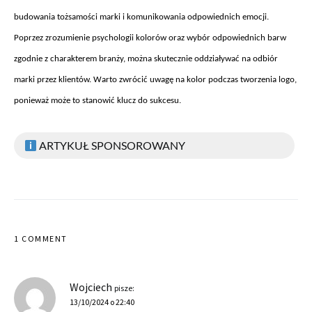
budowania to
żsamości marki i komunikowania odpowiednich emocji.
Poprzez zrozumienie psychologii kolor
ów oraz wybór odpowiednich barw
zgodnie z charakterem bran
ży, można skutecznie oddziaływać na odbi
ór
marki przez klientów. Warto zwróci
ć uwagę na kolor podczas tworzenia logo,
ponieważ może to stanowić klucz do sukcesu.
ARTYKUŁ SPONSOROWANY
1 COMMENT
Wojciech
pisze:
13/10/2024 o 22:40