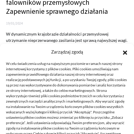
falowników przemysłowych
Zapewnienie sprawnego działania
19/01/2024
W dynamicznym krajobrazie działalności przemysłowej
utrzymanie nieprzerwanego zasilania jest sprawą najwyższej wagi.
Falowniki przemysłowe odgrywają kluczową rolę w…
Zarządzaj zgodą
READ MORE
W celu świadczenia usług na najwyższym poziomie w ramach naszej strony
internetowej korzystamy z plików cookies. Pliki cookies umożliwiają nam
zapewnienie prawidłowego działania naszej strony internetowej oraz
realizację podstawowych jej funkcji, a po uzyskaniu Twojej zgody, pliki cookies
są przez nas wykorzystywane do dokonywania pomiarów i analiz korzystania
ze strony internetowej, a także do celów marketingowych. Strona
wykorzystuje również pliki cookies podmiotów trzecich w celu korzystania z
zewnętrznych narzędzi analitycznych i marketingowych. Aby wyrazić zgodę
na instalowanie na Twoim urządzeniu końcowym plików cookies wszystkich
DECA /
wskazanych wyżej kategorii kliknij przycisk "Akceptuję". Poszczególne
ustawienia plików cookies możesz zmieniać po kliknięciu przycisku „Zobacz
preferencje”. Jeśli ustawienia odpowiadają Twoim preferencjom, aby wyrazić
zgodę na instalowanie plików cookies na Twoim urządzeniu końcowym w
Deca
to miejsce stworzone dla ludzi takich jak ty, miejsce, gdzie
wybranym przez Ciebie zakresie kliknij przycisk "Akceptuję". Szczegółowe