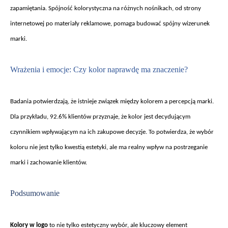
zapamiętania. Sp
ójno
ść kolorystyczna na r
ó
żnych nośnikach, od strony
internetowej po materiały reklamowe, pomaga budować sp
ójny wizerunek
marki.
Wra
żenia i emocje: Czy kolor naprawdę ma znaczenie?
Badania potwierdzaj
ą, że istnieje związek między kolorem a percepcją marki.
Dla przykładu, 92.6% klient
ów przyznaje,
że kolor jest decydującym
czynnikiem wpływającym na ich zakupowe decyzje. To potwierdza, że wyb
ór
koloru nie jest tylko kwesti
ą estetyki, ale ma realny wpływ na postrzeganie
marki i zachowanie klient
ów.
Podsumowanie
Kolory w logo
to nie tylko estetyczny wybór, ale kluczowy element