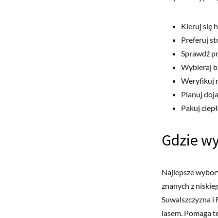
Kieruj się 
Preferuj st
Sprawdź pr
Wybieraj b
Weryfikuj 
Planuj doj
Pakuj ciepł
Gdzie wy
Najlepsze wybory
znanych z niskie
Suwalszczyzna i 
lasem. Pomaga te