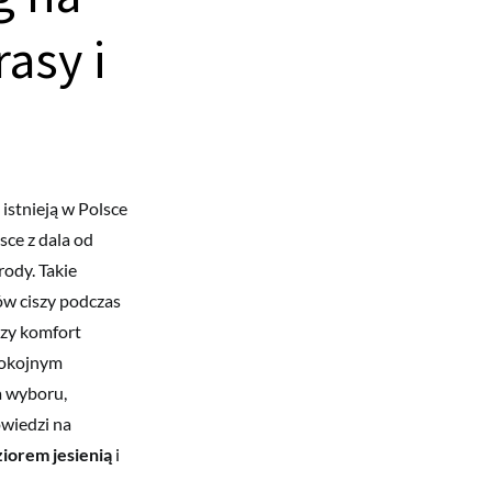
rasy i
 istnieją w Polsce
sce z dala od
rody. Takie
ów ciszy podczas
szy komfort
pokojnym
ia wyboru,
owiedzi na
ziorem jesienią
i