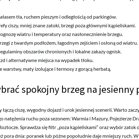
hałasem tła, ruchem pieszym i odległością od parkingów.
refy ciszy, mniej znane zatoki, brzegi poza głównymi kąpieliskami.
ognozę wiatru i temperatury oraz nasłonecznienie brzegu.
rzegi z twardym podłożem, łagodnym zejściem i osłoną od wiatru.
regulaminy obszarów chronionych i lokalne zakazy ognisk.
azd i alternatywne miejsca na wypadek tłoku.
e warstwy, maty izolujące i termosy z gorącą herbatą.
brać spokojny brzeg na jesienny 
 łączą ciszę, wygodny dojazd i urok jesiennej scenerii. Warto zac
go natężenia ruchu poza sezonem: Warmia i Mazury, Pojezierze Dr
Roztocze. Sprawdza się filtr „poza kąpieliskami” oraz wybór zatok 
ż pora dnia: poranek lub późne popołudnie daje mniejszy ruch. W