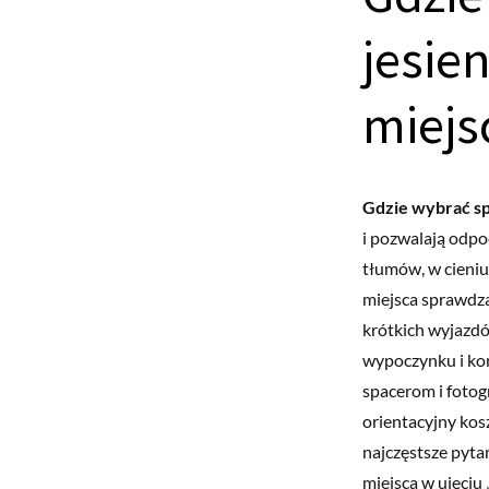
jesien
miejs
Gdzie wybrać sp
i pozwalają odpo
tłumów, w cieniu 
miejsca sprawdza
krótkich wyjazdó
wypoczynku i kon
spacerom i fotogr
orientacyjny kos
najczęstsze pyta
miejsca w ujęciu 