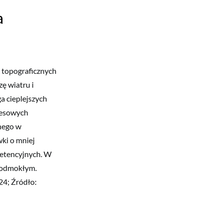
a
 topograficznych
zę wiatru i
a cieplejszych
resowych
znego w
ki o mniej
retencyjnych. W
epodmokłym.
24; Źródło: