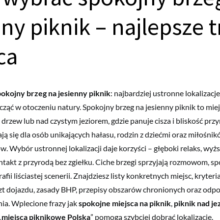
ny piknik – najlepsze t
ca
okojny brzeg na jesienny piknik
: najbardziej ustronne lokalizacje
cząć w otoczeniu natury. Spokojny brzeg na jesienny piknik to miej
drzew lub nad czystym jeziorem, gdzie panuje cisza i bliskość przy
ją się dla osób unikających hałasu, rodzin z dziećmi oraz miłośnik
w. Wybór ustronnej lokalizacji daje korzyści – głęboki relaks, wyż
takt z przyrodą bez zgiełku. Ciche brzegi sprzyjają rozmowom, s
afii liściastej scenerii. Znajdziesz listy konkretnych miejsc, kryter
zt dojazdu, zasady BHP, przepisy obszarów chronionych oraz odp
nia. Wplecione frazy jak
spokojne miejsca na piknik
,
piknik nad je
„
miejsca piknikowe Polska
” pomogą szybciej dobrać lokalizację.