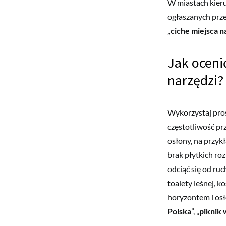
W miastach kieruj
ogłaszanych prze
„
ciche miejsca n
Jak oceni
narzędzi?
Wykorzystaj prost
częstotliwość pr
osłony, na przykł
brak płytkich ro
odciąć się od ruc
toalety leśnej, k
horyzontem i osł
Polska
”, „
piknik 