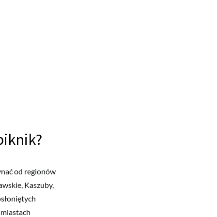
piknik?
zynać od regionów
awskie, Kaszuby,
osłoniętych
 miastach