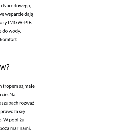
rku Narodowego,
we wsparcie dają
ognozy IMGW-PIB
ie do wody,
i komfort
ów?
m tropem są małe
rcie. Na
Kaszubach rozważ
sprawdza się
o. W pobliżu
 poza marinami.