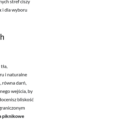
nych stref ciszy
k
i dla wyboru
ch
tła,
u i naturalne
a, równa darń,
nego wejścia, by
docenisz bliskość
 ograniczonym
a piknikowe