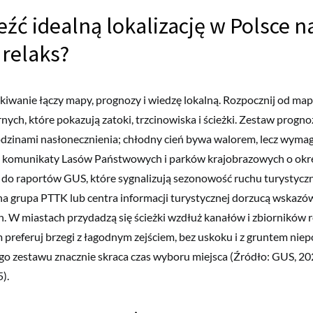
eźć idealną lokalizację w Polsce n
 relaks?
iwanie łączy mapy, prognozy i wiedzę lokalną. Rozpocznij od map
rnych, które pokazują zatoki, trzcinowiska i ścieżki. Zestaw progno
dzinami nasłonecznienia; chłodny cień bywa walorem, lecz wymag
 komunikaty Lasów Państwowych i parków krajobrazowych o ok
j do raportów GUS, które sygnalizują sezonowość ruchu turystyc
na grupa PTTK lub centra informacji turystycznej dorzucą wskazów
. W miastach przydadzą się ścieżki wzdłuż kanałów i zbiorników 
 preferuj brzegi z łagodnym zejściem, bez uskoku i z gruntem ni
o zestawu znacznie skraca czas wyboru miejsca (Źródło: GUS, 20
).