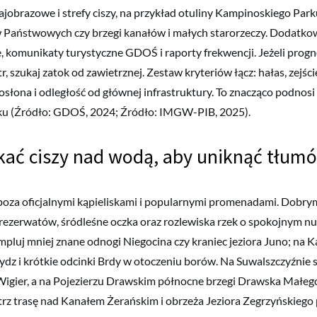
rajobrazowe i strefy ciszy, na przykład otuliny Kampinoskiego Pa
 Państwowych czy brzegi kanałów i małych starorzeczy. Dodatko
, komunikaty turystyczne GDOŚ i raporty frekwencji. Jeżeli pr
, szukaj zatok od zawietrznej. Zestaw kryteriów łącz: hałas, zejśc
osłona i odległość od głównej infrastruktury. To znacząco podnos
iku (Źródło: GDOŚ, 2024; Źródło: IMGW-PIB, 2025).
kać ciszy nad wodą, aby uniknąć tłum
poza oficjalnymi kąpieliskami i popularnymi promenadami. Dobry
 rezerwatów, śródleśne oczka oraz rozlewiska rzek o spokojnym nu
luj mniej znane odnogi Niegocina czy kraniec jeziora Juno; na 
ydz i krótkie odcinki Brdy w otoczeniu borów. Na Suwalszczyźnie 
Wigier, a na Pojezierzu Drawskim północne brzegi Drawska Małeg
z trasę nad Kanałem Żerańskim i obrzeża Jeziora Zegrzyńskiego