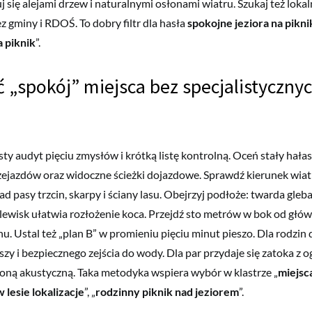
 się alejami drzew i naturalnymi osłonami wiatru. Szukaj też lokal
z gminy i RDOŚ. To dobry filtr dla hasła
spokojne jeziora na pikni
a piknik
”.
ć „spokój” miejsca bez specjalistyczny
y audyt pięciu zmysłów i krótką listę kontrolną. Oceń stały hałas 
zejazdów oraz widoczne ścieżki dojazdowe. Sprawdź kierunek wiatr
ad pasy trzcin, skarpy i ściany lasu. Obejrzyj podłoże: twarda gleb
zlewisk ułatwia rozłożenie koca. Przejdź sto metrów w bok od głów
hu. Ustal też „plan B” w promieniu pięciu minut pieszo. Dla rodzin 
oszy i bezpiecznego zejścia do wody. Dla par przydaje się zatoka z
oną akustyczną. Taka metodyka wspiera wybór w klastrze „
miejsc
w lesie lokalizacje
”, „
rodzinny piknik nad jeziorem
”.