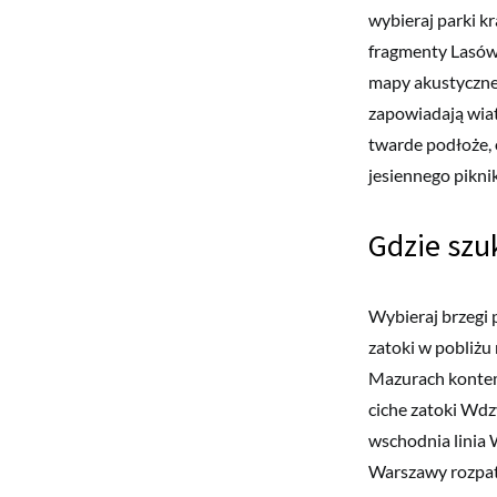
wybieraj parki k
fragmenty Lasów
mapy akustyczne
zapowiadają wiatr
twarde podłoże, 
jesiennego pikn
Gdzie szu
Wybieraj brzegi 
zatoki w pobliżu
Mazurach kontemp
ciche zatoki Wdz
wschodnia linia 
Warszawy rozpatr