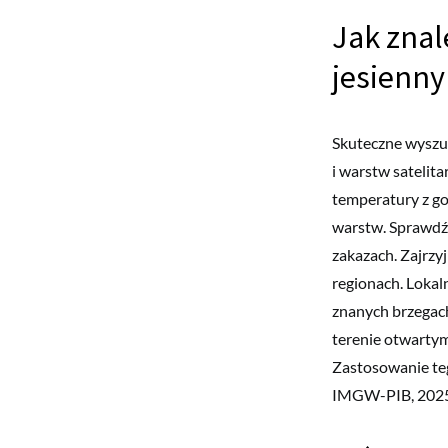
Jak znal
jesienny
Skuteczne wyszuk
i warstw satelita
temperatury z go
warstw. Sprawdź
zakazach. Zajrzy
regionach. Lokal
znanych brzegach
terenie otwartym
Zastosowanie teg
IMGW-PIB, 2025