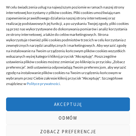
READ MORE
W celu świadczenia usług na najwyższym poziomie w ramach naszej strony
internetowej korzystamy z plików cookies. Pliki cookies umożliwiają nam
zapewnienie prawidłowego działania naszej strony internetowej oraz
realizację podstawowych jej funkcji, a po uzyskaniu Twojej zgody, pliki cookies
są przez nas wykorzystywane do dokonywania pomiarów i analiz korzystania
ze strony internetowej, a także do celów marketingowych. Strona
wykorzystuje również pliki cookies podmiotów trzecich w celu korzystania z
zewnętrznych narzędzi analitycznych i marketingowych. Aby wyrazić zgodę
na instalowanie na Twoim urządzeniu końcowym plików cookies wszystkich
DECA /
wskazanych wyżej kategorii kliknij przycisk "Akceptuję". Poszczególne
ustawienia plików cookies możesz zmieniać po kliknięciu przycisku „Zobacz
preferencje”. Jeśli ustawienia odpowiadają Twoim preferencjom, aby wyrazić
zgodę na instalowanie plików cookies na Twoim urządzeniu końcowym w
Deca
to miejsce stworzone dla ludzi takich jak ty, miejsce, gdzie
wybranym przez Ciebie zakresie kliknij przycisk "Akceptuję". Szczegółowe
możesz znaleźć wiele ciekawych informacji, na różne tematy,
znajdziesz w
Polityce prywatności
.
informacji podzielonych na tematyczne kategorie. Dołącz do naszej
społeczności, czytaj, komentuj, udzielaj porad. Twórz razem z
innymi ten serwis.
AKCEPTUJĘ
Chcesz do nas dołączyć, pisać teksty i dzielić się swoją wiedzą?
Możesz to zrobić, po prostu prześlij do nas swoje zgłoszenia, napisz
ODMÓW
nam czym się interesujesz.
wizytówki nap
ZOBACZ PREFERENCJE