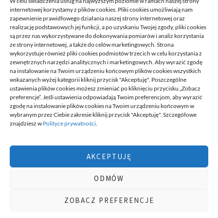
W celu świadczenia usług na najwyższym poziomie w ramach naszej strony
internetowej korzystamy z plików cookies. Pliki cookies umożliwiają nam
zapewnienie prawidłowego działania naszej strony internetowej oraz
realizację podstawowych jej funkcji, a po uzyskaniu Twojej zgody, pliki cookies
są przez nas wykorzystywane do dokonywania pomiarów i analiz korzystania
ze strony internetowej, a także do celów marketingowych. Strona
wykorzystuje również pliki cookies podmiotów trzecich w celu korzystania z
zewnętrznych narzędzi analitycznych i marketingowych. Aby wyrazić zgodę
na instalowanie na Twoim urządzeniu końcowym plików cookies wszystkich
DECA /
wskazanych wyżej kategorii kliknij przycisk "Akceptuję". Poszczególne
ustawienia plików cookies możesz zmieniać po kliknięciu przycisku „Zobacz
preferencje”. Jeśli ustawienia odpowiadają Twoim preferencjom, aby wyrazić
zgodę na instalowanie plików cookies na Twoim urządzeniu końcowym w
Deca
to miejsce stworzone dla ludzi takich jak ty, miejsce, gdzie
wybranym przez Ciebie zakresie kliknij przycisk "Akceptuję". Szczegółowe
możesz znaleźć wiele ciekawych informacji, na różne tematy,
znajdziesz w
Polityce prywatności
.
informacji podzielonych na tematyczne kategorie. Dołącz do naszej
społeczności, czytaj, komentuj, udzielaj porad. Twórz razem z
innymi ten serwis.
AKCEPTUJĘ
Chcesz do nas dołączyć, pisać teksty i dzielić się swoją wiedzą?
Możesz to zrobić, po prostu prześlij do nas swoje zgłoszenia, napisz
ODMÓW
nam czym się interesujesz.
wizytówki nap
ZOBACZ PREFERENCJE