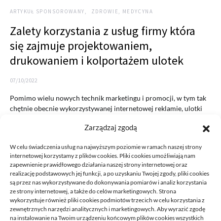
ARTYKUŁ SPONSOROWANY
ZDROWIE, MEDYCYNA
Zalety korzystania z usług firmy która
się zajmuje projektowaniem,
drukowaniem i kolportażem ulotek
07/10/2022
Pomimo wielu nowych technik marketingu i promocji, w tym tak
chętnie obecnie wykorzystywanej internetowej reklamie, ulotki
nadal są…
Zarządzaj zgodą
READ MORE
W celu świadczenia usług na najwyższym poziomie w ramach naszej strony
internetowej korzystamy z plików cookies. Pliki cookies umożliwiają nam
zapewnienie prawidłowego działania naszej strony internetowej oraz
realizację podstawowych jej funkcji, a po uzyskaniu Twojej zgody, pliki cookies
są przez nas wykorzystywane do dokonywania pomiarów i analiz korzystania
ze strony internetowej, a także do celów marketingowych. Strona
wykorzystuje również pliki cookies podmiotów trzecich w celu korzystania z
zewnętrznych narzędzi analitycznych i marketingowych. Aby wyrazić zgodę
na instalowanie na Twoim urządzeniu końcowym plików cookies wszystkich