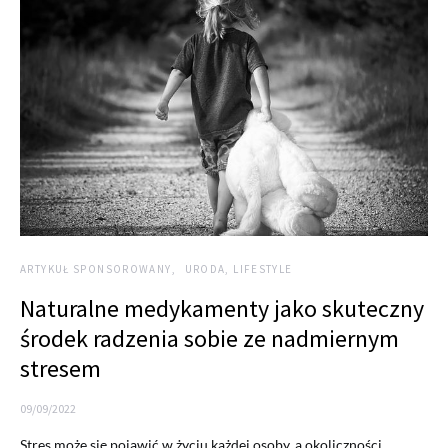
ARTYKUŁ SPONSOROWANY
URODA, LIFESTYLE
Naturalne medykamenty jako skuteczny
środek radzenia sobie ze nadmiernym
stresem
09/09/2022
Stres może się pojawić w życiu każdej osoby, a okoliczności