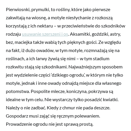
Pierwiosnki, prymulki, to rośliny, które jako pierwsze
zakwitają na wiosnę, a motyle niesłychanie z rozkoszą
korzystają z ich nektaru – w przeciwieństwie do szkodników
rodzaju
usuwanie szerszeni i os
. Aksamitki, goździki, astry,
bez, maciejka także wabią tych pięknych gości. Ze względu
na fakt, iż dużo owadów, w tym motyle, rozmnażają się na
roślinach, a ich larwy żywią się nimi – w tym stadium
rozkwitu stają się szkodnikami. Najważniejszym sposobem
jest wydzielenie części ‘dzikiego ogrodu’, w którym nie tylko
motyle, jednak i inne owady odnajdą miejsce dla własnego
potomstwa. Pospolite mlecze, koniczyna, pokrzywa są
idealne w tym celu. Nie wystarczy tylko posadzić kwiatki.
Należy o nie zadbać. Kiedy z chmur nie pada deszcze.
Gospodarz musi zająć się ręcznym polewaniem.
Prowadzenie ogrodu nie jest sprawą prostą.