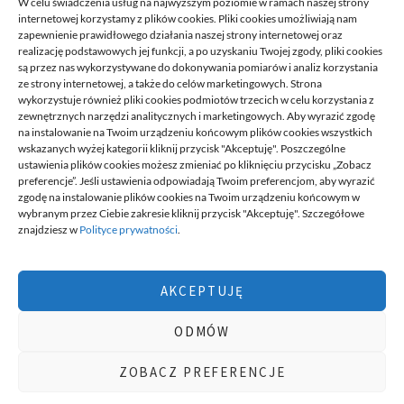
W celu świadczenia usług na najwyższym poziomie w ramach naszej strony
internetowej korzystamy z plików cookies. Pliki cookies umożliwiają nam
zapewnienie prawidłowego działania naszej strony internetowej oraz
realizację podstawowych jej funkcji, a po uzyskaniu Twojej zgody, pliki cookies
są przez nas wykorzystywane do dokonywania pomiarów i analiz korzystania
ze strony internetowej, a także do celów marketingowych. Strona
wykorzystuje również pliki cookies podmiotów trzecich w celu korzystania z
zewnętrznych narzędzi analitycznych i marketingowych. Aby wyrazić zgodę
na instalowanie na Twoim urządzeniu końcowym plików cookies wszystkich
DECA /
wskazanych wyżej kategorii kliknij przycisk "Akceptuję". Poszczególne
ustawienia plików cookies możesz zmieniać po kliknięciu przycisku „Zobacz
preferencje”. Jeśli ustawienia odpowiadają Twoim preferencjom, aby wyrazić
zgodę na instalowanie plików cookies na Twoim urządzeniu końcowym w
Deca
to miejsce stworzone dla ludzi takich jak ty, miejsce, gdzie
wybranym przez Ciebie zakresie kliknij przycisk "Akceptuję". Szczegółowe
możesz znaleźć wiele ciekawych informacji, na różne tematy,
znajdziesz w
Polityce prywatności
.
informacji podzielonych na tematyczne kategorie. Dołącz do naszej
społeczności, czytaj, komentuj, udzielaj porad. Twórz razem z
innymi ten serwis.
AKCEPTUJĘ
Chcesz do nas dołączyć, pisać teksty i dzielić się swoją wiedzą?
Możesz to zrobić, po prostu prześlij do nas swoje zgłoszenia, napisz
ODMÓW
nam czym się interesujesz.
wizytówki nap
ZOBACZ PREFERENCJE