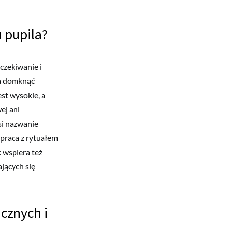
 pupila?
czekiwanie i
la domknąć
est wysokie, a
ej ani
si nazwanie
 praca z rytuałem
k wspiera też
ających się
cznych i