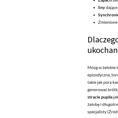
Sny
dające 
Synchroni
Zmienione 
Dlaczego
ukochan
Mózg w żałobie i
epizodyczna, tor
takie jak pora k
generować krótki
stracie pupila
ja
żałobę i długotr
specjalisty (Źró