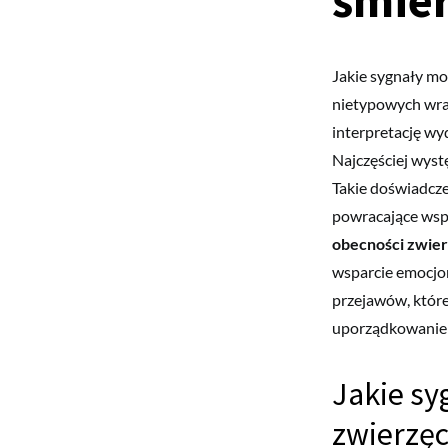
śmier
Jakie sygnały mo
nietypowych wraż
interpretację wy
Najczęściej wyst
Takie doświadcze
powracające wspo
obecności zwier
wsparcie emocjon
przejawów, któr
uporządkowanie p
Jakie sy
zwierzęc