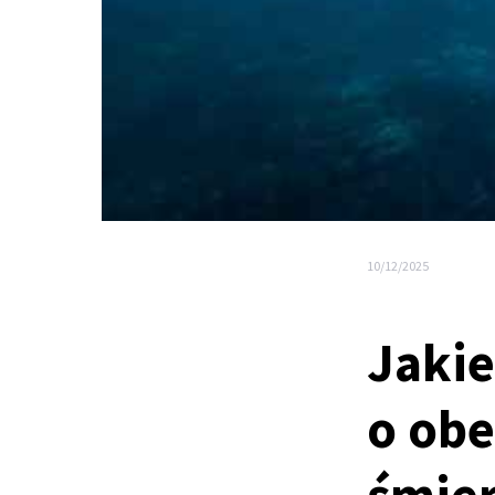
10/12/2025
Jakie
o obe