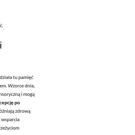
ć.
i
działa tu pamięć
lem. Wzorce dnia,
ensoryczną i mogą
cepcję po
óżniają zdrową
ć wsparcia
przeżyciom