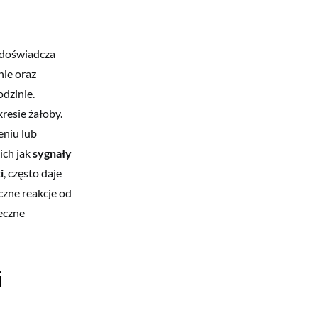
 doświadcza
nie oraz
odzinie.
resie żałoby.
eniu lub
ich jak
sygnały
i
, często daje
czne reakcje od
eczne
i