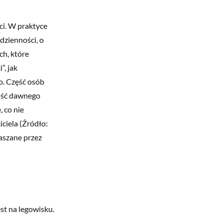
ci. W praktyce
dzienności, o
ch, które
”, jak
o. Część osób
kość dawnego
, co nie
ciela (Źródło:
aszane przez
st na legowisku.