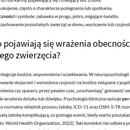
ukojenie, często o charakterze pożegnania lub spotkania.
czności
i symbole: zabawka w progu, pióro, migające światło.
zachowanie pozostałych zwierząt w domu, wyciszenie lub czujnoś
 pojawiają się wrażenia obecnośc
ego zwierzęcia?
ntegruje bodźce, wspomnienia i oczekiwania. W neuropsychologii 
owanie skojarzeń i wzmożona czujność na bodźce związane z pupi
armienia czy spaceru, przez pewien czas „uruchamiają” gotowość s
e wrażenia dotyku lub dźwięku. Psychologia kliniczna opisuje
per
ko normalny składnik procesu żałoby. ICD-11 oraz DSM-5-TR rozr
wałą żałobę komplikującą, co pomaga ocenić, kiedy warto poszuka
dło: World Health Organization, 2022). Taki kontekst nie odbiera 