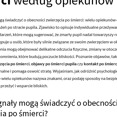
ci
według opiekunów
gą świadczyć o obecności zwierzęcia po śmierci: wielu opiekunów
eń po stracie pupila. Zjawisko to opisuje indywidualne przeżywa
darzeń, które mogą sugerować, że zmarły pupil nadal towarzyszy r
ępuje u osób, które były silnie związane ze swoim zwierzęciem w ok
nia mogą obejmować delikatne odczucia fizyczne, zmiany w otocz
mnienia, które budują poczucie bliskości. Poznanie objawów, tak
zęcia po śmierci
,
objawy po śmierci pupila
czy
kontakt po śmierc
alne i pomaga oswoić stratę. Wyjaśniam, jak odróżnić psychologi
e wielu opiekunów nazywa znakami, oraz podaję sposoby na bezpi
rzeżyć i wsparcie bliskich.
gnały mogą świadczyć o obecnośc
ia po śmierci?