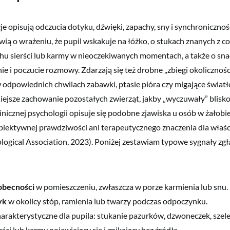
je opisują odczucia dotyku, dźwięki, zapachy, sny i synchronicznoś
ą o wrażeniu, że pupil wskakuje na łóżko, o stukach znanych z co
u sierści lub karmy w nieoczekiwanych momentach, a także o sna
e i poczucie rozmowy. Zdarzają się też drobne „zbiegi okoliczności
w odpowiednich chwilach zabawki, ptasie pióra czy migające światł
ejsze zachowanie pozostałych zwierząt, jakby „wyczuwały” blis
nicznej psychologii opisuje się podobne zjawiska u osób w żałobie
ubiektywnej prawdziwości ani terapeutycznego znaczenia dla właści
ogical Association, 2023). Poniżej zestawiam typowe sygnały zgł
obecności
w pomieszczeniu, zwłaszcza w porze karmienia lub snu.
yk
w okolicy stóp, ramienia lub twarzy podczas odpoczynku.
arakterystyczne dla pupila: stukanie pazurków, dzwoneczek, szele
rści lub karmy pojawiający się i znikający bez źródła.