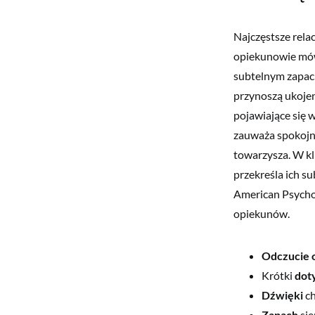
Najczęstsze relac
opiekunowie mówi
subtelnym zapach
przynoszą ukojeni
pojawiające się 
zauważa spokojni
towarzysza. W kli
przekreśla ich s
American Psychol
opiekunów.
Odczucie 
Krótki
dot
Dźwięki
ch
Zapach
sie