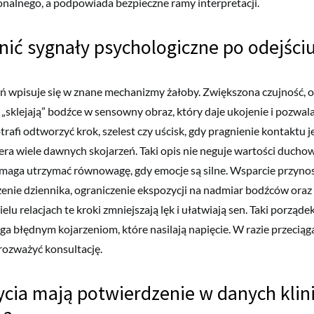
nalnego, a podpowiada bezpieczne ramy interpretacji.
nić sygnały psychologiczne po odejściu
 wpisuje się w znane mechanizmy żałoby. Zwiększona czujność, o
„sklejają” bodźce w sensowny obraz, który daje ukojenie i pozwa
trafi odtworzyć krok, szelest czy uścisk, gdy pragnienie kontaktu j
ra wiele dawnych skojarzeń. Taki opis nie neguje wartości duchow
omaga utrzymać równowagę, gdy emocje są silne. Wsparcie przyno
enie dziennika, ograniczenie ekspozycji na nadmiar bodźców oraz
lu relacjach te kroki zmniejszają lęk i ułatwiają sen. Taki porząde
ega błędnym kojarzeniom, które nasilają napięcie. W razie przeciąg
rozważyć konsultację.
ycia mają potwierdzenie w danych klini