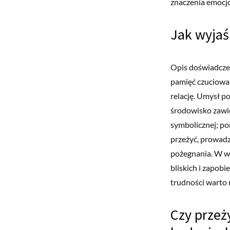
znaczenia emocjo
Jak wyjaś
Opis doświadczeń
pamięć czuciowa 
relację. Umysł po
środowisko zawie
symbolicznej; p
przeżyć, prowadz
pożegnania. W wie
bliskich i zapobi
trudności warto 
Czy przeż