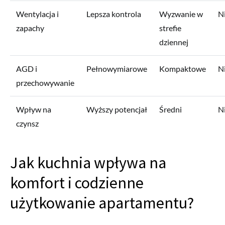
Wentylacja i
Lepsza kontrola
Wyzwanie w
N
zapachy
strefie
dziennej
AGD i
Pełnowymiarowe
Kompaktowe
N
przechowywanie
Wpływ na
Wyższy potencjał
Średni
Ni
czynsz
Jak kuchnia wpływa na
komfort i codzienne
użytkowanie apartamentu?