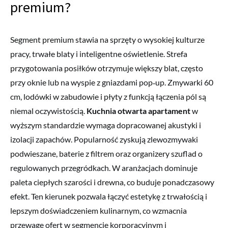
premium?
Segment premium stawia na sprzęty o wysokiej kulturze
pracy, trwałe blaty i inteligentne oświetlenie. Strefa
przygotowania posiłków otrzymuje większy blat, często
przy oknie lub na wyspie z gniazdami pop‑up. Zmywarki 60
cm, lodówki w zabudowie i płyty z funkcją łączenia pól są
niemal oczywistością.
Kuchnia otwarta apartament
w
wyższym standardzie wymaga dopracowanej akustyki i
izolacji zapachów. Popularność zyskują zlewozmywaki
podwieszane, baterie z filtrem oraz organizery szuflad o
regulowanych przegródkach. W aranżacjach dominuje
paleta ciepłych szarości i drewna, co buduje ponadczasowy
efekt. Ten kierunek pozwala łączyć estetykę z trwałością i
lepszym doświadczeniem kulinarnym, co wzmacnia
przewagę ofert w segmencie korporacyjnym i