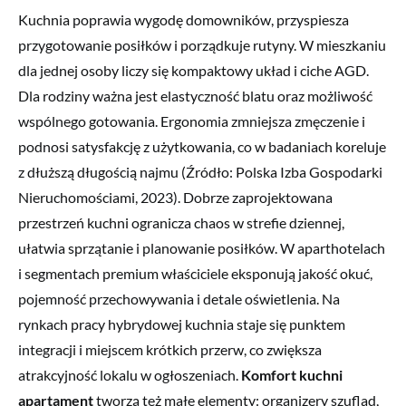
Kuchnia poprawia wygodę domowników, przyspiesza
przygotowanie posiłków i porządkuje rutyny. W mieszkaniu
dla jednej osoby liczy się kompaktowy układ i ciche AGD.
Dla rodziny ważna jest elastyczność blatu oraz możliwość
wspólnego gotowania. Ergonomia zmniejsza zmęczenie i
podnosi satysfakcję z użytkowania, co w badaniach koreluje
z dłuższą długością najmu (Źródło: Polska Izba Gospodarki
Nieruchomościami, 2023). Dobrze zaprojektowana
przestrzeń kuchni ogranicza chaos w strefie dziennej,
ułatwia sprzątanie i planowanie posiłków. W aparthotelach
i segmentach premium właściciele eksponują jakość okuć,
pojemność przechowywania i detale oświetlenia. Na
rynkach pracy hybrydowej kuchnia staje się punktem
integracji i miejscem krótkich przerw, co zwiększa
atrakcyjność lokalu w ogłoszeniach.
Komfort kuchni
apartament
tworzą też małe elementy: organizery szuflad,