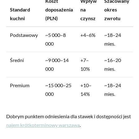
Koszt
Wpływ
Szacowany
Standard
doposażenia
na
okres
kuchni
(PLN)
czynsz
zwrotu
Podstawowy
~5 000–8
+4–6%
~18–24
000
mies.
Średni
~9 000–14
+7–
~16–20
000
10%
mies.
Premium
~15 000–25
+10–
~18–24
000
14%
mies.
Dobrym punktem odniesienia dla stawek i dostępności jest
najem krótkoterminowy warszawa
.