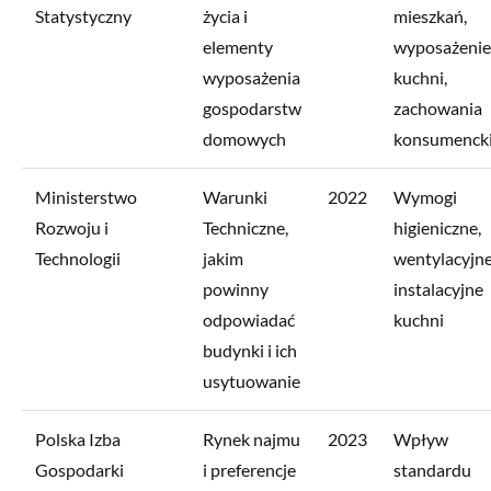
Statystyczny
życia i
mieszkań,
elementy
wyposażenie
wyposażenia
kuchni,
gospodarstw
zachowania
domowych
konsumenck
Ministerstwo
Warunki
2022
Wymogi
Rozwoju i
Techniczne,
higieniczne,
Technologii
jakim
wentylacyjne
powinny
instalacyjne
odpowiadać
kuchni
budynki i ich
usytuowanie
Polska Izba
Rynek najmu
2023
Wpływ
Gospodarki
i preferencje
standardu