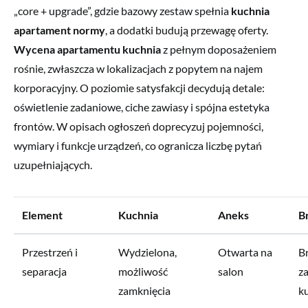
„core + upgrade”, gdzie bazowy zestaw spełnia
kuchnia
apartament normy
, a dodatki budują przewagę oferty.
Wycena apartamentu kuchnia
z pełnym doposażeniem
rośnie, zwłaszcza w lokalizacjach z popytem na najem
korporacyjny. O poziomie satysfakcji decydują detale:
oświetlenie zadaniowe, ciche zawiasy i spójna estetyka
frontów. W opisach ogłoszeń doprecyzuj pojemności,
wymiary i funkcje urządzeń, co ogranicza liczbę pytań
uzupełniających.
Element
Kuchnia
Aneks
B
Przestrzeń i
Wydzielona,
Otwarta na
B
separacja
możliwość
salon
z
zamknięcia
k