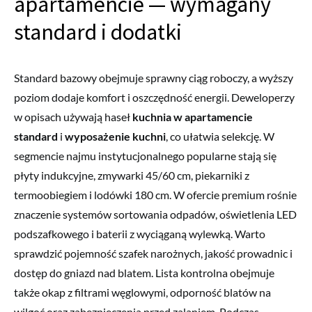
apartamencie — wymagany
standard i dodatki
Standard bazowy obejmuje sprawny ciąg roboczy, a wyższy
poziom dodaje komfort i oszczędność energii. Deweloperzy
w opisach używają haseł
kuchnia w apartamencie
standard
i
wyposażenie kuchni
, co ułatwia selekcję. W
segmencie najmu instytucjonalnego popularne stają się
płyty indukcyjne, zmywarki 45/60 cm, piekarniki z
termoobiegiem i lodówki 180 cm. W ofercie premium rośnie
znaczenie systemów sortowania odpadów, oświetlenia LED
podszafkowego i baterii z wyciąganą wylewką. Warto
sprawdzić pojemność szafek narożnych, jakość prowadnic i
dostęp do gniazd nad blatem. Lista kontrolna obejmuje
także okap z filtrami węglowymi, odporność blatów na
wilgoć oraz zabezpieczenia przed zalaniem. Podczas