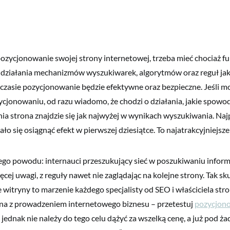
 pozycjonowanie swojej strony internetowej, trzeba mieć chociaż 
 działania mechanizmów wyszukiwarek, algorytmów oraz reguł jakim
zasie pozycjonowanie będzie efektywne oraz bezpieczne. Jeśli m
jonowaniu, od razu wiadomo, że chodzi o działania, jakie spowo
a strona znajdzie się jak najwyżej w wynikach wyszukiwania. Naj
ło się osiągnąć efekt w pierwszej dziesiątce. To najatrakcyjniejsze
ego powodu: internauci przeszukujący sieć w poszukiwaniu inform
cej uwagi, z reguły nawet nie zaglądając na kolejne strony. Tak s
witryny to marzenie każdego specjalisty od SEO i właściciela stron
ana z prowadzeniem internetowego biznesu – przetestuj
pozycjono
j jednak nie należy do tego celu dążyć za wszelką cenę, a już pod