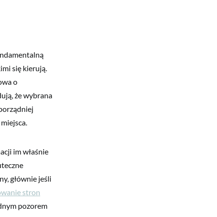
fundamentalną
i się kierują.
owa o
dują, że wybrana
porządniej
 miejsca.
acji im właśnie
kuteczne
y, głównie jeśli
wanie stron
 żadnym pozorem