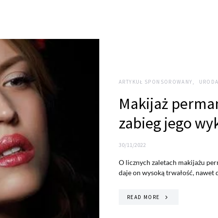
ARTYKUŁ SPONSOROWANY
URODA
Makijaż perman
zabieg jego wy
30/11/2022
O licznych zaletach makijażu per
daje on wysoką trwałość, nawet
READ MORE