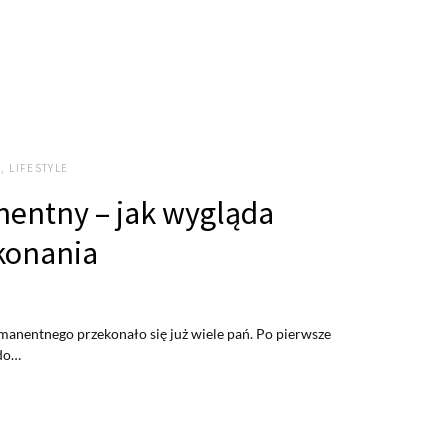
, LIFESTYLE
entny – jak wygląda
konania
manentnego przekonało się już wiele pań. Po pierwsze
 do…