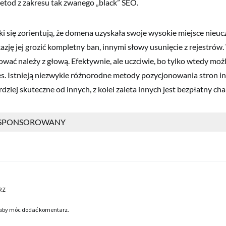
metod z zakresu tak zwanego „black” SEO.
ki się zorientują, że domena uzyskała swoje wysokie miejsce nieu
zję jej grozić kompletny ban, innymi słowy usunięcie z rejestrów.
ować należy z głową. Efektywnie, ale uczciwie, bo tylko wtedy możl
es. Istnieją niezwykle różnorodne metody pozycjonowania stron i
dziej skuteczne od innych, z kolei zaleta innych jest bezpłatny cha
 SPONSOROWANY
RZ
 aby móc dodać komentarz.