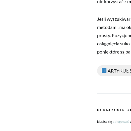
nie korzystać z 
Jeśli wyszukiwar
metodami, ma oka
prosty. Pozycjon
osiągnięcia sukc
poniektóre są bar
ARTYKUŁ
DODAJ KOMENTA
Musisz się
zalogować
,