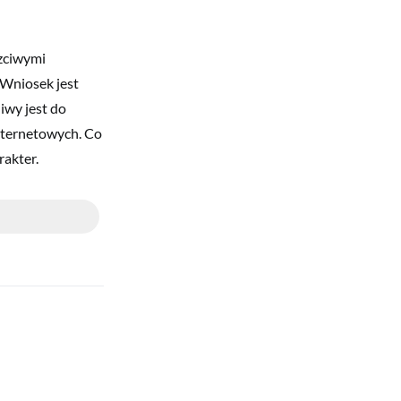
czciwymi
 Wniosek jest
iwy jest do
nternetowych. Co
rakter.