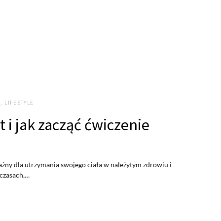
, LIFESTYLE
t i jak zacząć ćwiczenie
ażny dla utrzymania swojego ciała w należytym zdrowiu i
 czasach,…