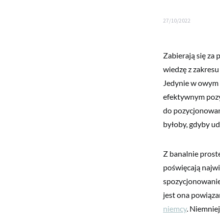
27/10/2022
Zabierają się za
wiedzę z zakresu
Jedynie w owym c
efektywnym pozyc
do pozycjonowani
byłoby, gdyby uda
Z banalnie prost
poświęcają najwię
spozycjonowanie 
jest ona powiąz
niemcy
. Niemnie