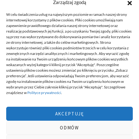
Zarządzaj zgodą
READ MORE
W celu świadczenia usług na najwyższym poziomie w ramach naszej strony
internetowej korzystamy z plików cookies. Pliki cookies umożliwiają nam
zapewnienie prawidłowego działania naszej strony internetowej oraz
realizację podstawowych jej funkcji, a po uzyskaniu Twojej zgody, pliki cookies
są przez nas wykorzystywane do dokonywania pomiarów i analiz korzystania
ze strony internetowej, a także do celów marketingowych. Strona
wykorzystuje również pliki cookies podmiotów trzecich w celu korzystania z
zewnętrznych narzędzi analitycznych i marketingowych. Aby wyrazić zgodę
na instalowanie na Twoim urządzeniu końcowym plików cookies wszystkich
DECA /
wskazanych wyżej kategorii kliknij przycisk "Akceptuję". Poszczególne
ustawienia plików cookies możesz zmieniać po kliknięciu przycisku „Zobacz
preferencje”. Jeśli ustawienia odpowiadają Twoim preferencjom, aby wyrazić
zgodę na instalowanie plików cookies na Twoim urządzeniu końcowym w
Deca
to miejsce stworzone dla ludzi takich jak ty, miejsce, gdzie
wybranym przez Ciebie zakresie kliknij przycisk "Akceptuję". Szczegółowe
możesz znaleźć wiele ciekawych informacji, na różne tematy,
znajdziesz w
Polityce prywatności
.
informacji podzielonych na tematyczne kategorie. Dołącz do naszej
społeczności, czytaj, komentuj, udzielaj porad. Twórz razem z
innymi ten serwis.
AKCEPTUJĘ
Chcesz do nas dołączyć, pisać teksty i dzielić się swoją wiedzą?
Możesz to zrobić, po prostu prześlij do nas swoje zgłoszenia, napisz
ODMÓW
nam czym się interesujesz.
wizytówki nap