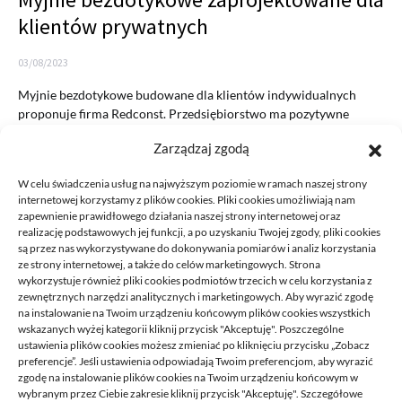
klientów prywatnych
03/08/2023
Myjnie bezdotykowe budowane dla klientów indywidualnych
proponuje firma Redconst. Przedsiębiorstwo ma pozytywne
opinie od tymczasowych inwestorów. Można je…
Zarządzaj zgodą
READ MORE
W celu świadczenia usług na najwyższym poziomie w ramach naszej strony
internetowej korzystamy z plików cookies. Pliki cookies umożliwiają nam
zapewnienie prawidłowego działania naszej strony internetowej oraz
realizację podstawowych jej funkcji, a po uzyskaniu Twojej zgody, pliki cookies
są przez nas wykorzystywane do dokonywania pomiarów i analiz korzystania
ze strony internetowej, a także do celów marketingowych. Strona
wykorzystuje również pliki cookies podmiotów trzecich w celu korzystania z
zewnętrznych narzędzi analitycznych i marketingowych. Aby wyrazić zgodę
na instalowanie na Twoim urządzeniu końcowym plików cookies wszystkich
DECA /
wskazanych wyżej kategorii kliknij przycisk "Akceptuję". Poszczególne
ustawienia plików cookies możesz zmieniać po kliknięciu przycisku „Zobacz
preferencje”. Jeśli ustawienia odpowiadają Twoim preferencjom, aby wyrazić
zgodę na instalowanie plików cookies na Twoim urządzeniu końcowym w
Deca
to miejsce stworzone dla ludzi takich jak ty, miejsce, gdzie
wybranym przez Ciebie zakresie kliknij przycisk "Akceptuję". Szczegółowe