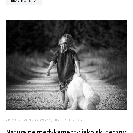
READ MORE
ARTYKUŁ SPONSOROWANY
URODA, LIFESTYLE
Naturalne medykamenty jako skuteczny