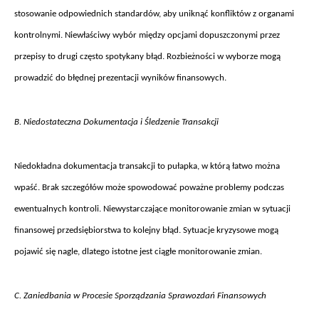
stosowanie odpowiednich standard
ów, aby unikn
ąć konflikt
ów z organami
kontrolnymi. Niew
łaściwy wyb
ór mi
ędzy opcjami dopuszczonymi przez
przepisy to drugi często spotykany błąd. Rozbieżności w wyborze mogą
prowadzić do błędnej prezentacji wynik
ów finansowych.
B. Niedostateczna Dokumentacja i
Śledzenie Transakcji
Niedok
ładna dokumentacja transakcji to pułapka, w kt
ór
ą łatwo można
wpaść. Brak szczeg
ó
ł
ów mo
że spowodować poważne problemy podczas
ewentualnych kontroli. Niewystarczające monitorowanie zmian w sytuacji
finansowej przedsiębiorstwa to kolejny błąd. Sytuacje kryzysowe mogą
pojawić się nagle, dlatego istotne jest ciągłe monitorowanie zmian.
C. Zaniedbania w Procesie Sporz
ądzania Sprawozdań Finansowych