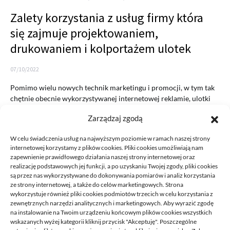
Zalety korzystania z usług firmy która
się zajmuje projektowaniem,
drukowaniem i kolportażem ulotek
07/10/2022
Pomimo wielu nowych technik marketingu i promocji, w tym tak
chętnie obecnie wykorzystywanej internetowej reklamie, ulotki
nadal są…
Zarządzaj zgodą
READ MORE
W celu świadczenia usług na najwyższym poziomie w ramach naszej strony
internetowej korzystamy z plików cookies. Pliki cookies umożliwiają nam
zapewnienie prawidłowego działania naszej strony internetowej oraz
realizację podstawowych jej funkcji, a po uzyskaniu Twojej zgody, pliki cookies
są przez nas wykorzystywane do dokonywania pomiarów i analiz korzystania
ze strony internetowej, a także do celów marketingowych. Strona
wykorzystuje również pliki cookies podmiotów trzecich w celu korzystania z
zewnętrznych narzędzi analitycznych i marketingowych. Aby wyrazić zgodę
na instalowanie na Twoim urządzeniu końcowym plików cookies wszystkich
DECA /
wskazanych wyżej kategorii kliknij przycisk "Akceptuję". Poszczególne