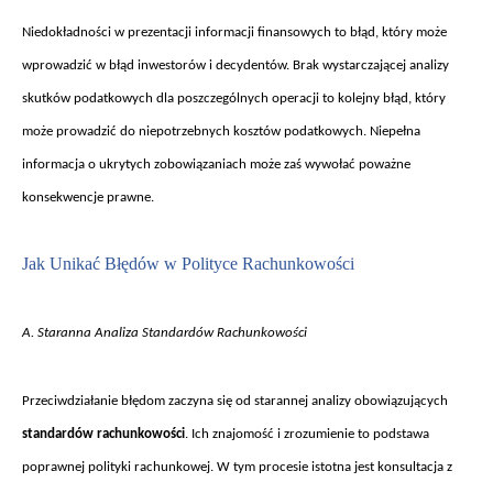
Niedok
ładności w prezentacji informacji finansowych to błąd, kt
óry mo
że
wprowadzić w błąd inwestor
ów i decydentów. Brak wystarczaj
ącej analizy
skutk
ów podatkowych dla poszczególnych operacji to kolejny b
łąd, kt
óry
mo
że prowadzić do niepotrzebnych koszt
ów podatkowych. Niepe
łna
informacja o ukrytych zobowiązaniach może zaś wywołać poważne
konsekwencje prawne.
Jak Unika
ć Błęd
ów w Polityce Rachunkowo
ści
A. Staranna Analiza Standardów Rachunkowo
ści
Przeciwdzia
łanie błędom zaczyna się od starannej analizy obowiązujących
standard
ów rachunkowo
ści
. Ich znajomość i zrozumienie to podstawa
poprawnej polityki rachunkowej. W tym procesie istotna jest konsultacja z