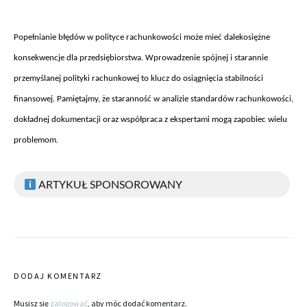
Pope
łnianie błęd
ów w polityce rachunkowo
ści może mieć dalekosiężne
konsekwencje dla przedsiębiorstwa. Wprowadzenie sp
ójnej i starannie
przemy
ślanej polityki rachunkowej to klucz do osiągnięcia stabilności
finansowej. Pamiętajmy, że staranność w analizie standard
ów rachunkowo
ści,
dokładnej dokumentacji oraz wsp
ó
łpraca z ekspertami mogą zapobiec wielu
problemom.
ARTYKUŁ SPONSOROWANY
DODAJ KOMENTARZ
Musisz się
zalogować
, aby móc dodać komentarz.