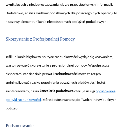
wynikaj
ących z niedoprecyzowania lub źle przedstawionych informacji.
Dodatkowo, analiza skutk
ów podatkowych dla poszczególnych operacji to
kluczowy element unikania niepotrzebnych obci
ążeń podatkowych.
Skorzystanie z Profesjonalnej Pomocy
Je
śli unikanie błęd
ów w polityce rachunkowo
ści wydaje się wyzwaniem,
warto rozważyć skorzystanie z profesjonalnej pomocy. Wsp
ó
łpraca z
ekspertami w dziedzinie
prawa
i
rachunkowości
może znacząco
zminimalizować ryzyko popełnienia poważnych błęd
ów. Je
śli jesteś
zainteresowany, nasza
kancelaria podatkowa
oferuje usługi
opracowania
polityki rachunkowości
, które dostosowane s
ą do Twoich indywidualnych
potrzeb.
Podsumowanie