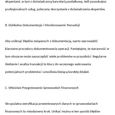
ekspertami, w tym z doświadczoną kancelarią podatkową. Jeśli poszukujesz
profesjonalnych usług, polecamy skorzystanie z doświadczenia ekspert
ów.
B. Dok
ładna Dokumentacja i Monitorowanie Transakcji
Aby unikn
ąć błęd
ów zwi
ązanych z dokumentacją, warto wprowadzić
klarowne procedury dokumentowania operacji. Pamiętajmy, że staranność w
tym obszarze może zaoszczędzić wiele problem
ów w przysz
łości. Regularne
śledzenie i analiza transakcji to klucz do wczesnego wykrywania
potencjalnych problem
ów i umo
żliwia bieżącą korektę działań.
C. W
łaściwe Przygotowanie Sprawozdań Finansowych
Skrupulatna weryfikacja prezentowanych danych w sprawozdaniach
finansowych to nieodzowny krok. Unika
ć można w ten spos
ób b
łęd
ów