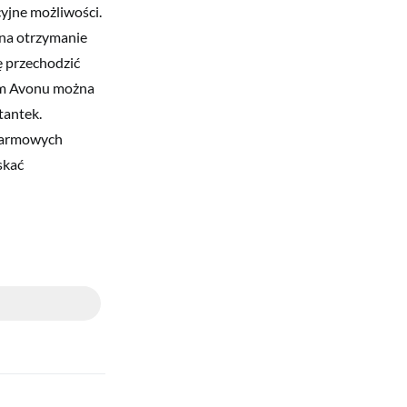
cyjne możliwości.
na otrzymanie
ę przechodzić
iem Avonu można
tantek.
 darmowych
skać