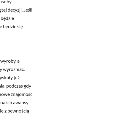
 osoby
ej decyzji. Jeśli
 będzie
 będzie się
 wyroby, a
ży wyróżniać.
yskały już
ia, podczas gdy
 nowe znajomości
 na ich awansy
ie z pewnością