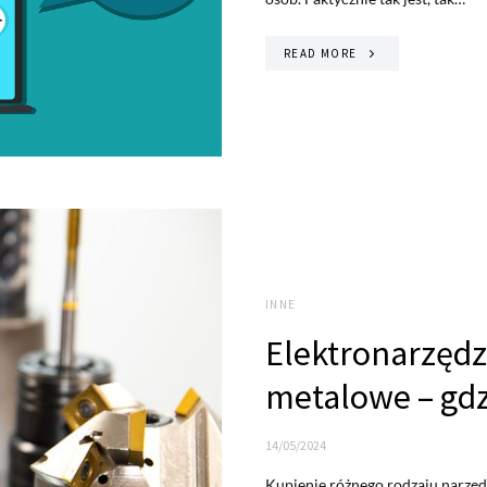
READ MORE
INNE
Elektronarzędzi
metalowe – gdz
14/05/2024
Kupienie różnego rodzaju narzęd