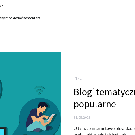
RZ
 aby móc dodać komentarz.
INNE
Blogi tematycz
popularne
31/05/2023
O tym, że internetowe blogi dają
osób. Faktycznie tak jest, tak…