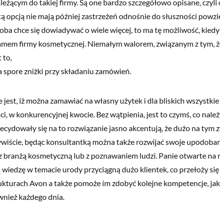
ależącym do takiej firmy. Są one bardzo szczegółowo opisane, czyli
 opcją nie mają później zastrzeżeń odnośnie do słuszności powzięt
oba chce się dowiadywać o wiele więcej, to ma tę możliwość, kiedy
amem firmy kosmetycznej. Niemałym walorem, związanym z tym, że
 to,
na spore zniżki przy składaniu zamówień.
 jest, iż można zamawiać na własny użytek i dla bliskich wszystkie
i, w konkurencyjnej kwocie. Bez wątpienia, jest to czymś, co nale
decydowały się na to rozwiązanie jasno akcentują, że dużo na tym z
wiście, będąc konsultantką można także rozwijać swoje upodoban
z branżą kosmetyczną lub z poznawaniem ludzi. Panie otwarte na
 wiedzę w temacie urody przyciągną dużo klientek, co przełoży się
kturach Avon a także pomoże im zdobyć kolejne kompetencje, jak
wnież każdego dnia.