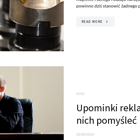
powinno dziś stanowić żadnego p
READ MORE
INNE
Upominki rekl
nich pomyśleć
30/04/2024