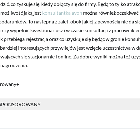
zić, co zyskuje się, kiedy dołączy się do firmy. Będą to tylko atrak
 możliwość jaką jest
konsultantka avon
można również oczekiwać 
odarunków. To następna z zalet, obok jakiej z pewnością nie da si
rczy wypełnić kwestionariusz i w czasie konsultacji z pracownik
ak przebiega rejestracja oraz co uzyskuje się będąc w gronie konsul
ardziej interesujących przywilejów jest wzięcie uczestnictwa w
wających się stacjonarnie i online. Za dobre wyniki można też uzy
nagrodzenia.
orowany+
 SPONSOROWANY