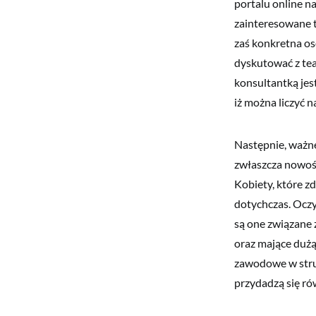
portalu online n
zainteresowane tą
zaś konkretna os
dyskutować z te
konsultantką jest
iż można liczyć 
Następnie, ważne
zwłaszcza nowośc
Kobiety, które z
dotychczas. Oczy
są one związane 
oraz mające dużą
zawodowe w stru
przydadzą się ró