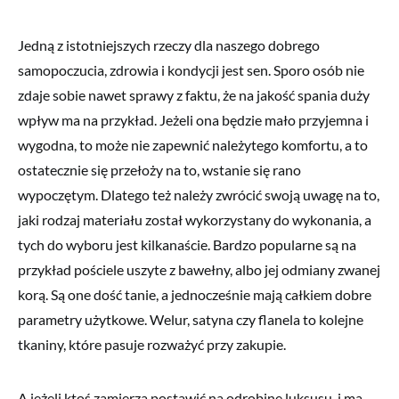
Jedną z istotniejszych rzeczy dla naszego dobrego
samopoczucia, zdrowia i kondycji jest sen. Sporo osób nie
zdaje sobie nawet sprawy z faktu, że na jakość spania duży
wpływ ma na przykład. Jeżeli ona będzie mało przyjemna i
wygodna, to może nie zapewnić należytego komfortu, a to
ostatecznie się przełoży na to, wstanie się rano
wypoczętym. Dlatego też należy zwrócić swoją uwagę na to,
jaki rodzaj materiału został wykorzystany do wykonania, a
tych do wyboru jest kilkanaście. Bardzo popularne są na
przykład pościele uszyte z bawełny, albo jej odmiany zwanej
korą. Są one dość tanie, a jednocześnie mają całkiem dobre
parametry użytkowe. Welur, satyna czy flanela to kolejne
tkaniny, które pasuje rozważyć przy zakupie.
A jeżeli ktoś zamierza postawić na odrobinę luksusu, i ma