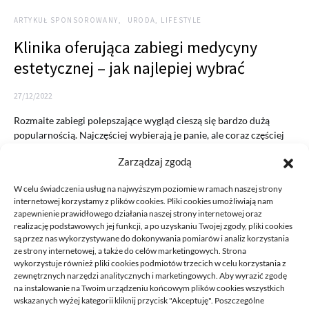
ARTYKUŁ SPONSOROWANY
URODA, LIFESTYLE
Klinika oferująca zabiegi medycyny
estetycznej – jak najlepiej wybrać
27/12/2022
Rozmaite zabiegi polepszające wygląd cieszą się bardzo dużą
popularnością. Najczęściej wybierają je panie, ale coraz częściej
na zabiegi…
Zarządzaj zgodą
READ MORE
W celu świadczenia usług na najwyższym poziomie w ramach naszej strony
internetowej korzystamy z plików cookies. Pliki cookies umożliwiają nam
zapewnienie prawidłowego działania naszej strony internetowej oraz
realizację podstawowych jej funkcji, a po uzyskaniu Twojej zgody, pliki cookies
są przez nas wykorzystywane do dokonywania pomiarów i analiz korzystania
ze strony internetowej, a także do celów marketingowych. Strona
wykorzystuje również pliki cookies podmiotów trzecich w celu korzystania z
zewnętrznych narzędzi analitycznych i marketingowych. Aby wyrazić zgodę
na instalowanie na Twoim urządzeniu końcowym plików cookies wszystkich
DECA /
wskazanych wyżej kategorii kliknij przycisk "Akceptuję". Poszczególne