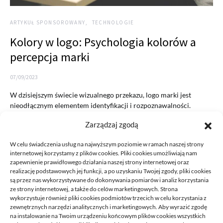
ARTYKUŁ SPONSOROWANY
TECHNOLOGIE
Kolory w logo: Psychologia kolorów a
percepcja marki
07/09/2023
W dzisiejszym świecie wizualnego przekazu, logo marki jest
nieodłącznym elementem identyfikacji i rozpoznawalności.
Jednym z kluczowych aspektów projektowania…
Zarządzaj zgodą
READ MORE
W celu świadczenia usług na najwyższym poziomie w ramach naszej strony
internetowej korzystamy z plików cookies. Pliki cookies umożliwiają nam
zapewnienie prawidłowego działania naszej strony internetowej oraz
realizację podstawowych jej funkcji, a po uzyskaniu Twojej zgody, pliki cookies
są przez nas wykorzystywane do dokonywania pomiarów i analiz korzystania
ze strony internetowej, a także do celów marketingowych. Strona
wykorzystuje również pliki cookies podmiotów trzecich w celu korzystania z
zewnętrznych narzędzi analitycznych i marketingowych. Aby wyrazić zgodę
na instalowanie na Twoim urządzeniu końcowym plików cookies wszystkich