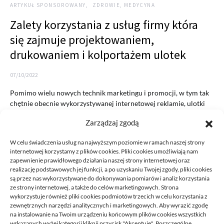
ARTYKUŁ SPONSOROWANY
ZDROWIE, MEDYCYNA
Zalety korzystania z usług firmy która
się zajmuje projektowaniem,
drukowaniem i kolportażem ulotek
07/10/2022
Pomimo wielu nowych technik marketingu i promocji, w tym tak
chętnie obecnie wykorzystywanej internetowej reklamie, ulotki
nadal są…
Zarządzaj zgodą
READ MORE
W celu świadczenia usług na najwyższym poziomie w ramach naszej strony
internetowej korzystamy z plików cookies. Pliki cookies umożliwiają nam
zapewnienie prawidłowego działania naszej strony internetowej oraz
realizację podstawowych jej funkcji, a po uzyskaniu Twojej zgody, pliki cookies
są przez nas wykorzystywane do dokonywania pomiarów i analiz korzystania
ze strony internetowej, a także do celów marketingowych. Strona
wykorzystuje również pliki cookies podmiotów trzecich w celu korzystania z
zewnętrznych narzędzi analitycznych i marketingowych. Aby wyrazić zgodę
na instalowanie na Twoim urządzeniu końcowym plików cookies wszystkich
DECA /
wskazanych wyżej kategorii kliknij przycisk "Akceptuję". Poszczególne