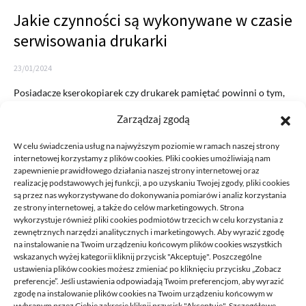
Jakie czynności są wykonywane w czasie
serwisowania drukarki
23/01/2024
Posiadacze kserokopiarek czy drukarek pamiętać powinni o tym,
aby te urządzenia regularnie serwisować. Ma to znaczenie z kilku…
Zarządzaj zgodą
READ MORE
W celu świadczenia usług na najwyższym poziomie w ramach naszej strony
internetowej korzystamy z plików cookies. Pliki cookies umożliwiają nam
zapewnienie prawidłowego działania naszej strony internetowej oraz
realizację podstawowych jej funkcji, a po uzyskaniu Twojej zgody, pliki cookies
są przez nas wykorzystywane do dokonywania pomiarów i analiz korzystania
ze strony internetowej, a także do celów marketingowych. Strona
wykorzystuje również pliki cookies podmiotów trzecich w celu korzystania z
zewnętrznych narzędzi analitycznych i marketingowych. Aby wyrazić zgodę
na instalowanie na Twoim urządzeniu końcowym plików cookies wszystkich
DECA /
wskazanych wyżej kategorii kliknij przycisk "Akceptuję". Poszczególne
ustawienia plików cookies możesz zmieniać po kliknięciu przycisku „Zobacz
preferencje”. Jeśli ustawienia odpowiadają Twoim preferencjom, aby wyrazić
zgodę na instalowanie plików cookies na Twoim urządzeniu końcowym w
Deca
to miejsce stworzone dla ludzi takich jak ty, miejsce, gdzie
wybranym przez Ciebie zakresie kliknij przycisk "Akceptuję". Szczegółowe