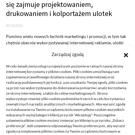
się zajmuje projektowaniem,
drukowaniem i kolportażem ulotek
07/10/2022
Pomimo wielu nowych technik marketingu i promocji, w tym tak
chętnie obecnie wykorzystywanej internetowej reklamie, ulotki
nadal są…
Zarządzaj zgodą
READ MORE
W celu świadczenia usług na najwyższym poziomie w ramach naszej strony
internetowej korzystamy z plików cookies. Pliki cookies umożliwiają nam
zapewnienie prawidłowego działania naszej strony internetowej oraz
realizację podstawowych jej funkcji, a po uzyskaniu Twojej zgody, pliki cookies
są przez nas wykorzystywane do dokonywania pomiarów i analiz korzystania
ze strony internetowej, a także do celów marketingowych. Strona
wykorzystuje również pliki cookies podmiotów trzecich w celu korzystania z
zewnętrznych narzędzi analitycznych i marketingowych. Aby wyrazić zgodę
na instalowanie na Twoim urządzeniu końcowym plików cookies wszystkich
DECA /
wskazanych wyżej kategorii kliknij przycisk "Akceptuję". Poszczególne
ustawienia plików cookies możesz zmieniać po kliknięciu przycisku „Zobacz
preferencje”. Jeśli ustawienia odpowiadają Twoim preferencjom, aby wyrazić
zgodę na instalowanie plików cookies na Twoim urządzeniu końcowym w
Deca
to miejsce stworzone dla ludzi takich jak ty, miejsce, gdzie