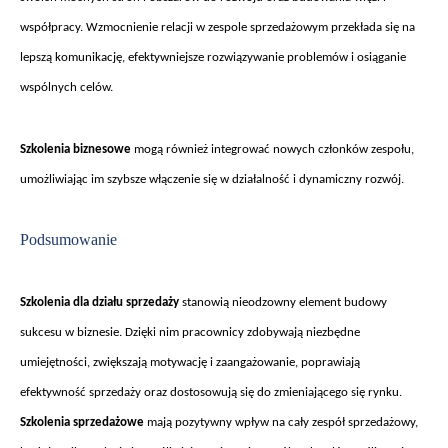
wsp
ó
łpracy. Wzmocnienie relacji w zespole sprzedażowym przekłada się na
lepszą komunikację, efektywniejsze rozwiązywanie problem
ów i osi
ąganie
wsp
ólnych celów.
Szkolenia biznesowe
mog
ą r
ównie
ż integrować nowych członk
ów zespo
łu,
umożliwiając im szybsze włączenie się w działalność i dynamiczny rozw
ój.
Podsumowanie
Szkolenia dla dzia
łu sprzedaży
stanowią nieodzowny element budowy
sukcesu w biznesie. Dzięki nim pracownicy zdobywają niezbędne
umiejętności, zwiększają motywację i zaangażowanie, poprawiają
efektywność sprzedaży oraz dostosowują się do zmieniającego się rynku.
Szkolenia sprzedażowe
mają pozytywny wpływ na cały zesp
ó
ł sprzedażowy,