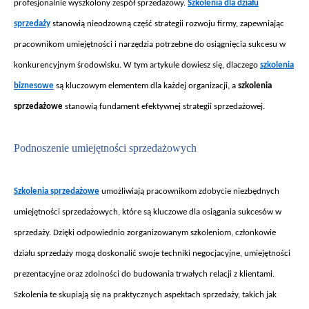
profesjonalnie wyszkolony zesp
ó
ł sprzedażowy.
Szkolenia dla działu
sprzedaży
stanowi
ą nieodzowną część strategii rozwoju firmy, zapewniając
pracownikom umiejętności i narzędzia potrzebne do osiągnięcia sukcesu w
konkurencyjnym środowisku. W tym artykule dowiesz się, dlaczego
szkolenia
biznesowe
s
ą kluczowym elementem dla każdej organizacji, a
szkolenia
sprzedażowe
stanowią fundament efektywnej strategii sprzedażowej.
Podnoszenie umiej
ętności sprzedażowych
Szkolenia sprzedażowe
umo
żliwiają pracownikom zdobycie niezbędnych
umiejętności sprzedażowych, kt
óre s
ą kluczowe dla osiągania sukces
ów w
sprzeda
ży. Dzięki odpowiednio zorganizowanym szkoleniom, członkowie
działu sprzedaży mogą doskonalić swoje techniki negocjacyjne, umiejętności
prezentacyjne oraz zdolności do budowania trwałych relacji z klientami.
Szkolenia te skupiają się na praktycznych aspektach sprzedaży, takich jak