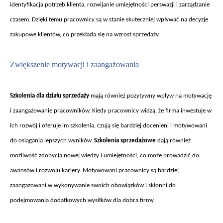
identyfikacja potrzeb klienta, rozwijanie umiejętności perswazji i zarządzanie
czasem. Dzięki temu pracownicy są w stanie skuteczniej wpływać na decyzje
zakupowe klient
ów, co przek
łada się na wzrost sprzedaży.
Zwi
ększenie motywacji i zaangażowania
Szkolenia dla dzia
łu sprzedaży
mają r
ównie
ż pozytywny wpływ na motywację
i zaangażowanie pracownik
ów. Kiedy pracownicy widz
ą, że firma inwestuje w
ich rozw
ój i oferuje im szkolenia, czuj
ą się bardziej docenieni i motywowani
do osiągania lepszych wynik
ów.
Szkolenia sprzeda
żowe
dają r
ównie
ż
możliwość zdobycia nowej wiedzy i umiejętności, co może prowadzić do
awans
ów i rozwoju kariery. Motywowani pracownicy s
ą bardziej
zaangażowani w wykonywanie swoich obowiązk
ów i sk
łonni do
podejmowania dodatkowych wysiłk
ów dla dobra firmy.