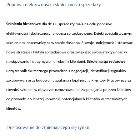
Poprawa efektywno
ści i skuteczności sprzedaży
Szkolenia biznesowe
dla dzia
łu sprzedaży mają na celu poprawę
efektywności i skuteczności procesu sprzedażowego. Dzięki specjalistycznym
szkoleniom, pracownicy są w stanie doskonalić swoje umiejętności, stosować
nowe strategie i taktyki sprzedażowe oraz zwiększać swoją efektywność w
nawiązywaniu i utrzymywaniu relacji z klientami.
Szkolenia sprzedażowe
uczą technik skutecznego prowadzenia negocjacji, identyfikacji sygnał
ów
zakupowych oraz budowania zaufania i lojalno
ści u klient
ów. Pracownicy s
ą
r
ównie
ż szkoleni w obszarze rozpoznawania i zaspokajania potrzeb klient
ów,
co prowadzi do lepszej konwersji potencjalnych klientów w rzeczywistych
klientów.
Dostosowanie do zmieniaj
ącego się rynku