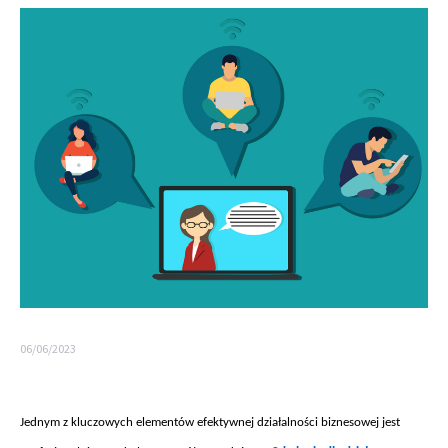
06/06/2023
Jednym z kluczowych elementów efektywnej dzia
łalności biznesowej jest