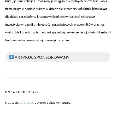
budując silne relacje i umożliwiając osiąganie wsp
ólnych celów. Je
śli Twoja
firma pragnie odnieść sukces w dziedzinie sprzedaży,
szkolenia biznesowe
dla działu sprzedaży są kluczowym krokiem w realizacji tej strategii.
Inwestycja w rozw
ój umiej
ętności sprzedażowych pracownik
ów przynosi
wielorakie korzy
ści, w tym wzrost sprzedaży, zwiększenie lojalności klient
ów i
budowanie konkurencyjnej przewagi na rynku.
ARTYKUŁ SPONSOROWANY
DODAJ KOMENTARZ
Musisz się
zalogować
, aby móc dodać komentarz.