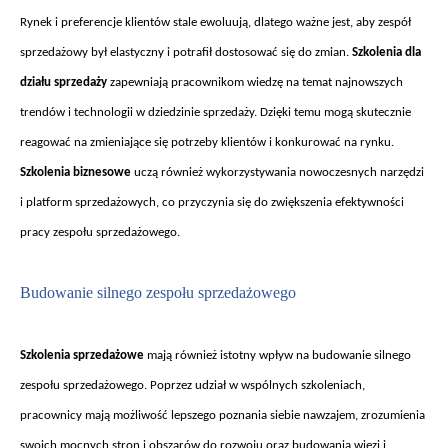
Rynek i preferencje klientów stale ewoluuj
ą, dlatego ważne jest, aby zesp
ó
ł
sprzedażowy był elastyczny i potrafił dostosować się do zmian.
Szkolenia dla
działu sprzedaży
zapewniają pracownikom wiedzę na temat najnowszych
trend
ów i technologii w dziedzinie sprzeda
ży. Dzięki temu mogą skutecznie
reagować na zmieniające się potrzeby klient
ów i konkurowa
ć na rynku.
Szkolenia biznesowe
uczą r
ównie
ż wykorzystywania nowoczesnych narzędzi
i platform sprzedażowych, co przyczynia się do zwiększenia efektywności
pracy zespołu sprzedażowego.
Budowanie silnego zespo
łu sprzedażowego
Szkolenia sprzeda
żowe
mają r
ównie
ż istotny wpływ na budowanie silnego
zespołu sprzedażowego. Poprzez udział w wsp
ólnych szkoleniach,
pracownicy maj
ą możliwość lepszego poznania siebie nawzajem, zrozumienia
swoich mocnych stron i obszar
ów do rozwoju oraz budowania wi
ęzi i