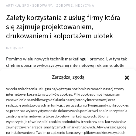
ARTYKUŁ SPONSOROWANY
ZDROWIE, MEDYCYNA
Zalety korzystania z usług firmy która
się zajmuje projektowaniem,
drukowaniem i kolportażem ulotek
07/10/2022
Pomimo wielu nowych technik marketingu i promocji, w tym tak
chętnie obecnie wykorzystywanej internetowej reklamie, ulotki
nadal są…
Zarządzaj zgodą
READ MORE
W celu świadczenia usług na najwyższym poziomie w ramach naszej strony
internetowej korzystamy z plików cookies. Pliki cookies umożliwiają nam
zapewnienie prawidłowego działania naszej strony internetowej oraz
realizację podstawowych jej funkcji, a po uzyskaniu Twojej zgody, pliki cookies
są przez nas wykorzystywane do dokonywania pomiarów i analiz korzystania
ze strony internetowej, a także do celów marketingowych. Strona
wykorzystuje również pliki cookies podmiotów trzecich w celu korzystania z
zewnętrznych narzędzi analitycznych i marketingowych. Aby wyrazić zgodę
na instalowanie na Twoim urządzeniu końcowym plików cookies wszystkich