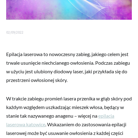
02/09/2022
Epilacja laserowa to nowoczesny zabieg, jakiego celem jest
trwale usunięcie niechcianego owłosienia. Podczas zabiegu
w użyciu jest ulubiony diodowy laser, jaki przykłada się do
przestrzeni owłosionej skóry.
W trakcie zabiegu promień lasera przenika w głąb skóry pod
każdym względem uszkadzając mieszek włosa, będący w
stanie tak nazywanego anagenu – więcej na
epilacja
laserowa katowice
. Wskazaniem do zastosowania epilacji
laserowej może być usuwanie owłosienia z każdej części