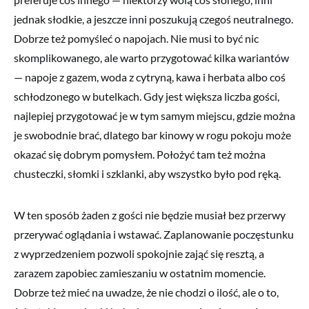
jednak słodkie, a jeszcze inni poszukują czegoś neutralnego.
Dobrze też pomyśleć o napojach. Nie musi to być nic
skomplikowanego, ale warto przygotować kilka wariantów
— napoje z gazem, woda z cytryną, kawa i herbata albo coś
schłodzonego w butelkach. Gdy jest większa liczba gości,
najlepiej przygotować je w tym samym miejscu, gdzie można
je swobodnie brać, dlatego bar kinowy w rogu pokoju może
okazać się dobrym pomysłem. Położyć tam też można
chusteczki, słomki i szklanki, aby wszystko było pod ręką.
W ten sposób żaden z gości nie będzie musiał bez przerwy
przerywać oglądania i wstawać. Zaplanowanie poczęstunku
z wyprzedzeniem pozwoli spokojnie zająć się resztą, a
zarazem zapobiec zamieszaniu w ostatnim momencie.
Dobrze też mieć na uwadze, że nie chodzi o ilość, ale o to,