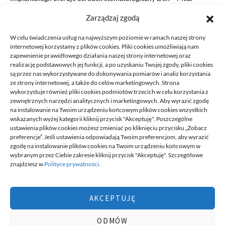
Oczywiście, umożliwione jest tutaj…
Zarządzaj zgodą
READ MORE
W celu świadczenia usług na najwyższym poziomie w ramach naszej strony
internetowej korzystamy z plików cookies. Pliki cookies umożliwiają nam
zapewnienie prawidłowego działania naszej strony internetowej oraz
realizację podstawowych jej funkcji, a po uzyskaniu Twojej zgody, pliki cookies
są przez nas wykorzystywane do dokonywania pomiarów i analiz korzystania
ze strony internetowej, a także do celów marketingowych. Strona
wykorzystuje również pliki cookies podmiotów trzecich w celu korzystania z
zewnętrznych narzędzi analitycznych i marketingowych. Aby wyrazić zgodę
na instalowanie na Twoim urządzeniu końcowym plików cookies wszystkich
DECA /
wskazanych wyżej kategorii kliknij przycisk "Akceptuję". Poszczególne
ustawienia plików cookies możesz zmieniać po kliknięciu przycisku „Zobacz
preferencje”. Jeśli ustawienia odpowiadają Twoim preferencjom, aby wyrazić
zgodę na instalowanie plików cookies na Twoim urządzeniu końcowym w
Deca
to miejsce stworzone dla ludzi takich jak ty, miejsce, gdzie
wybranym przez Ciebie zakresie kliknij przycisk "Akceptuję". Szczegółowe
możesz znaleźć wiele ciekawych informacji, na różne tematy,
znajdziesz w
Polityce prywatności
.
informacji podzielonych na tematyczne kategorie. Dołącz do naszej
społeczności, czytaj, komentuj, udzielaj porad. Twórz razem z
innymi ten serwis.
AKCEPTUJĘ
Chcesz do nas dołączyć, pisać teksty i dzielić się swoją wiedzą?
Możesz to zrobić, po prostu prześlij do nas swoje zgłoszenia, napisz
ODMÓW
nam czym się interesujesz.
wizytówki nap