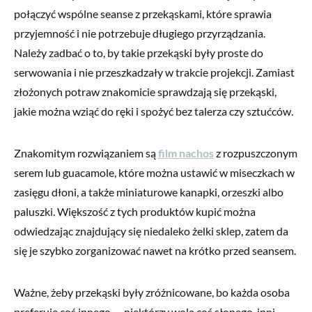
połączyć wspólne seanse z przekąskami, które sprawia
przyjemność i nie potrzebuje długiego przyrządzania.
Należy zadbać o to, by takie przekąski były proste do
serwowania i nie przeszkadzały w trakcie projekcji. Zamiast
złożonych potraw znakomicie sprawdzają się przekąski,
jakie można wziąć do ręki i spożyć bez talerza czy sztućców.
Znakomitym rozwiązaniem są
film nachos
z rozpuszczonym
serem lub guacamole, które można ustawić w miseczkach w
zasięgu dłoni, a także miniaturowe kanapki, orzeszki albo
paluszki. Większość z tych produktów kupić można
odwiedzając znajdujący się niedaleko żelki sklep, zatem da
się je szybko zorganizować nawet na krótko przed seansem.
Ważne, żeby przekąski były zróżnicowane, bo każda osoba
preferuje coś innego — niektórzy wolą coś słonego, inni