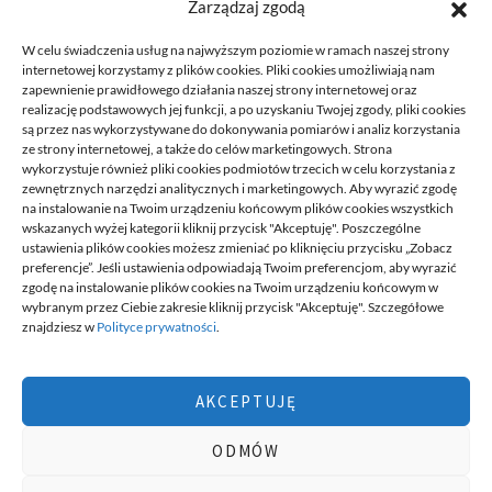
Zarządzaj zgodą
READ MORE
W celu świadczenia usług na najwyższym poziomie w ramach naszej strony
internetowej korzystamy z plików cookies. Pliki cookies umożliwiają nam
zapewnienie prawidłowego działania naszej strony internetowej oraz
realizację podstawowych jej funkcji, a po uzyskaniu Twojej zgody, pliki cookies
są przez nas wykorzystywane do dokonywania pomiarów i analiz korzystania
ze strony internetowej, a także do celów marketingowych. Strona
wykorzystuje również pliki cookies podmiotów trzecich w celu korzystania z
zewnętrznych narzędzi analitycznych i marketingowych. Aby wyrazić zgodę
na instalowanie na Twoim urządzeniu końcowym plików cookies wszystkich
DECA /
wskazanych wyżej kategorii kliknij przycisk "Akceptuję". Poszczególne
ustawienia plików cookies możesz zmieniać po kliknięciu przycisku „Zobacz
preferencje”. Jeśli ustawienia odpowiadają Twoim preferencjom, aby wyrazić
zgodę na instalowanie plików cookies na Twoim urządzeniu końcowym w
Deca
to miejsce stworzone dla ludzi takich jak ty, miejsce, gdzie
wybranym przez Ciebie zakresie kliknij przycisk "Akceptuję". Szczegółowe
możesz znaleźć wiele ciekawych informacji, na różne tematy,
znajdziesz w
Polityce prywatności
.
informacji podzielonych na tematyczne kategorie. Dołącz do naszej
społeczności, czytaj, komentuj, udzielaj porad. Twórz razem z
innymi ten serwis.
AKCEPTUJĘ
Chcesz do nas dołączyć, pisać teksty i dzielić się swoją wiedzą?
Możesz to zrobić, po prostu prześlij do nas swoje zgłoszenia, napisz
ODMÓW
nam czym się interesujesz.
wizytówki nap