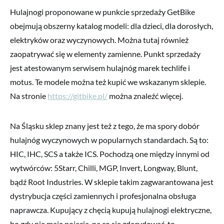
Hulajnogi proponowane w punkcie sprzedaży GetBike
obejmują obszerny katalog modeli: dla dzieci, dla dorosłych,
elektryków oraz wyczynowych. Można tutaj również
zaopatrywać się w elementy zamienne. Punkt sprzedaży
jest atestowanym serwisem hulajnóg marek techlife i
motus. Te modele można też kupić we wskazanym sklepie.
Na stronie
https://gitbike.pl/
można znaleźć więcej.
Na Śląsku sklep znany jest też z tego, że ma spory dobór
hulajnóg wyczynowych w popularnych standardach. Są to:
HIC, IHC, SCS a także ICS. Pochodzą one między innymi od
wytwórców: 5Starr, Chilli, MGP, Invert, Longway, Blunt,
bądź Root Industries. W sklepie takim zagwarantowana jest
dystrybucja części zamiennych i profesjonalna obsługa
naprawcza. Kupujący z chęcią kupują hulajnogi elektryczne,
bo gdy nie mają pojęcia, na co się zdecydować, to