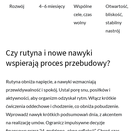
Rozwój
4–6 miesięcy
Wspólne
Otwartość,
cele, czas
bliskość,
wolny
stabilny
nastrój
Czy rutyna i nowe nawyki
wspierają proces przebudowy?
Rutyna obniża napięcie, a nawyki wzmacniają
przewidywalność i spokój. Ustal porę snu, posiłków i
aktywności, aby organizm odzyskał rytm. Włącz krótkie
ćwiczenia oddechowe i chodzenie, co obniża pobudzenie.
Wprowadź nawyk krótkich podsumowań dnia, z akcentem
na realizację umów. Ogranicz impulsywne decyzje
finansowe przez 24-godzinne „okno refleksji”. Chroń czas