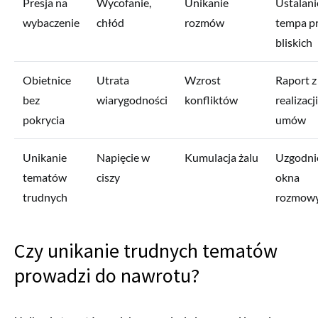
Presja na
Wycofanie,
Unikanie
Ustalani
wybaczenie
chłód
rozmów
tempa p
bliskich
Obietnice
Utrata
Wzrost
Raport z
bez
wiarygodności
konfliktów
realizacji
pokrycia
umów
Unikanie
Napięcie w
Kumulacja żalu
Uzgodni
tematów
ciszy
okna
trudnych
rozmow
Czy unikanie trudnych tematów
prowadzi do nawrotu?