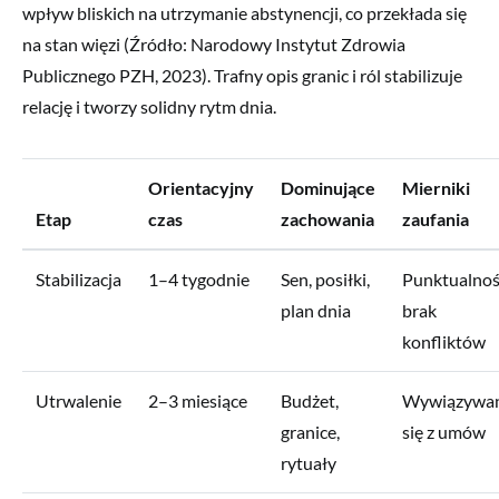
wpływ bliskich na utrzymanie abstynencji, co przekłada się
na stan więzi (Źródło: Narodowy Instytut Zdrowia
Publicznego PZH, 2023). Trafny opis granic i ról stabilizuje
relację i tworzy solidny rytm dnia.
Orientacyjny
Dominujące
Mierniki
Etap
czas
zachowania
zaufania
Stabilizacja
1–4 tygodnie
Sen, posiłki,
Punktualnoś
plan dnia
brak
konfliktów
Utrwalenie
2–3 miesiące
Budżet,
Wywiązywan
granice,
się z umów
rytuały