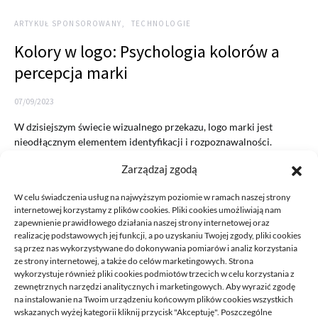
ARTYKUŁ SPONSOROWANY
TECHNOLOGIE
Kolory w logo: Psychologia kolorów a
percepcja marki
07/09/2023
W dzisiejszym świecie wizualnego przekazu, logo marki jest
nieodłącznym elementem identyfikacji i rozpoznawalności.
Jednym z kluczowych aspektów projektowania…
Zarządzaj zgodą
READ MORE
W celu świadczenia usług na najwyższym poziomie w ramach naszej strony
internetowej korzystamy z plików cookies. Pliki cookies umożliwiają nam
zapewnienie prawidłowego działania naszej strony internetowej oraz
realizację podstawowych jej funkcji, a po uzyskaniu Twojej zgody, pliki cookies
są przez nas wykorzystywane do dokonywania pomiarów i analiz korzystania
ze strony internetowej, a także do celów marketingowych. Strona
wykorzystuje również pliki cookies podmiotów trzecich w celu korzystania z
zewnętrznych narzędzi analitycznych i marketingowych. Aby wyrazić zgodę
na instalowanie na Twoim urządzeniu końcowym plików cookies wszystkich
DECA /
wskazanych wyżej kategorii kliknij przycisk "Akceptuję". Poszczególne