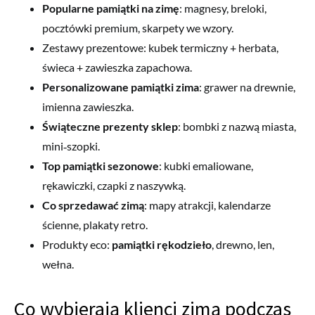
Popularne pamiątki na zimę
: magnesy, breloki,
pocztówki premium, skarpety we wzory.
Zestawy prezentowe: kubek termiczny + herbata,
świeca + zawieszka zapachowa.
Personalizowane pamiątki zima
: grawer na drewnie,
imienna zawieszka.
Świąteczne prezenty sklep
: bombki z nazwą miasta,
mini‑szopki.
Top pamiątki sezonowe
: kubki emaliowane,
rękawiczki, czapki z naszywką.
Co sprzedawać zimą
: mapy atrakcji, kalendarze
ścienne, plakaty retro.
Produkty eco:
pamiątki rękodzieło
, drewno, len,
wełna.
Co wybierają klienci zimą podczas