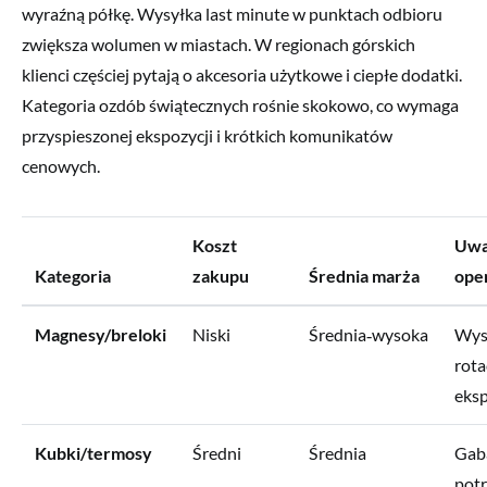
wyraźną półkę. Wysyłka last minute w punktach odbioru
zwiększa wolumen w miastach. W regionach górskich
klienci częściej pytają o akcesoria użytkowe i ciepłe dodatki.
Kategoria ozdób świątecznych rośnie skokowo, co wymaga
przyspieszonej ekspozycji i krótkich komunikatów
cenowych.
Koszt
Uwa
Kategoria
zakupu
Średnia marża
ope
Magnesy/breloki
Niski
Średnia‑wysoka
Wys
rota
eksp
Kubki/termosy
Średni
Średnia
Gaba
pot