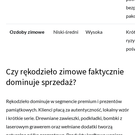
bez
pak
Ozdoby zimowe
Niski‑średni
Wysoka
Krót
ryz
poś
Czy rękodzieło zimowe faktycznie
dominuje sprzedaż?
Rękodzieło dominuje w segmencie premium i prezentów
pamiątkowych. Klienci płacą za autentyczność, lokalny wzór
i krótkie serie. Drewniane zawieszki, podkładki, bombki z
laserowym grawerem oraz wełniane dodatki tworzą
naturalną półkę prezentową. Produkty kraftowe wspiera