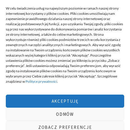
READ MORE
W celu świadczenia usług na najwyższym poziomie w ramach naszej strony
internetowej korzystamy z plików cookies. Pliki cookies umożliwiają nam
zapewnienie prawidłowego działania naszej strony internetowej oraz
realizację podstawowych jej funkcji, a po uzyskaniu Twojej zgody, pliki cookies
są przez nas wykorzystywane do dokonywania pomiarów i analiz korzystania
ze strony internetowej, a także do celów marketingowych. Strona
wykorzystuje również pliki cookies podmiotów trzecich w celu korzystania z
zewnętrznych narzędzi analitycznych i marketingowych. Aby wyrazić zgodę
na instalowanie na Twoim urządzeniu końcowym plików cookies wszystkich
DECA /
wskazanych wyżej kategorii kliknij przycisk "Akceptuję". Poszczególne
ustawienia plików cookies możesz zmieniać po kliknięciu przycisku „Zobacz
preferencje”. Jeśli ustawienia odpowiadają Twoim preferencjom, aby wyrazić
zgodę na instalowanie plików cookies na Twoim urządzeniu końcowym w
Deca
to miejsce stworzone dla ludzi takich jak ty, miejsce, gdzie
wybranym przez Ciebie zakresie kliknij przycisk "Akceptuję". Szczegółowe
możesz znaleźć wiele ciekawych informacji, na różne tematy,
znajdziesz w
Polityce prywatności
.
informacji podzielonych na tematyczne kategorie. Dołącz do naszej
społeczności, czytaj, komentuj, udzielaj porad. Twórz razem z
innymi ten serwis.
AKCEPTUJĘ
Chcesz do nas dołączyć, pisać teksty i dzielić się swoją wiedzą?
Możesz to zrobić, po prostu prześlij do nas swoje zgłoszenia, napisz
ODMÓW
nam czym się interesujesz.
wizytówki nap
ZOBACZ PREFERENCJE