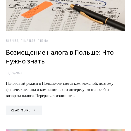
BIZNES, FINANSE, FIRMA
Возмещение налога в Польше: Что
нужно знать
12/09/2024
Налоговый режим в Польше считается комплексной, поэтому
физические лица и компании часто интересуются способах
возврата налога. Перерасчет излишне…
READ MORE