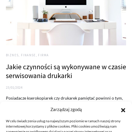
BIZNES, FINANSE, FIRMA
Jakie czynności są wykonywane w czasie
serwisowania drukarki
23/01/2024
Posiadacze kserokopiarek czy drukarek pamiętać powinni o tym,
aby te urządzenia regularnie serwisować. Ma to znaczenie z kilku…
Zarządzaj zgodą
READ MORE
W celu świadczenia usług na najwyższym poziomie w ramach naszej strony
internetowej korzystamy z plików cookies. Pliki cookies umożliwiają nam
zapewnienie prawidłowego działania naszej strony internetowej oraz