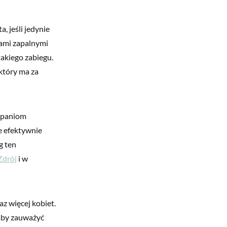
, jeśli jedynie
nami zapalnymi
takiego zabiegu.
który ma za
o paniom
e efektywnie
g ten
Zdrój
i w
az więcej kobiet.
 aby zauważyć