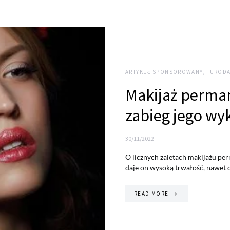
ARTYKUŁ SPONSOROWANY
URODA
Makijaż perman
zabieg jego wy
30/11/2022
O licznych zaletach makijażu per
daje on wysoką trwałość, nawet
READ MORE