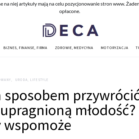
e na niej artykuły mają na celu pozycjonowanie stron www. Żade
opłacone.
BIZNES, FINANSE, FIRMA
ZDROWIE, MEDYCYNA
MOTORYZACJA
T
OWANY
URODA, LIFESTYLE
 sposobem przywróci
 upragnioną młodość?
y wspomoże