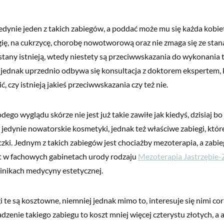
edynie jeden z takich zabiegów, a poddać może mu się każda kobieta
ergię, na cukrzycę, chorobę nowotworową oraz nie zmaga się ze sta
e stany istnieją, wtedy niestety są przeciwwskazania do wykonania 
jednak uprzednio odbywa się konsultacja z doktorem ekspertem, 
ć, czy istnieją jakieś przeciwwskazania czy też nie.
ego wyglądu skórze nie jest już takie zawiłe jak kiedyś, dzisiaj b
 jedynie nowatorskie kosmetyki, jednak też właściwe zabiegi, któr
zki. Jednym z takich zabiegów jest chociażby mezoterapia, a zabie
 w fachowych gabinetach urody rodzaju
Mezoterapia Jastrzębie-
inikach medycyny estetycznej.
te są kosztowne, niemniej jednak mimo to, interesuje się nimi cor
zenie takiego zabiegu to koszt mniej więcej czterystu złotych, a