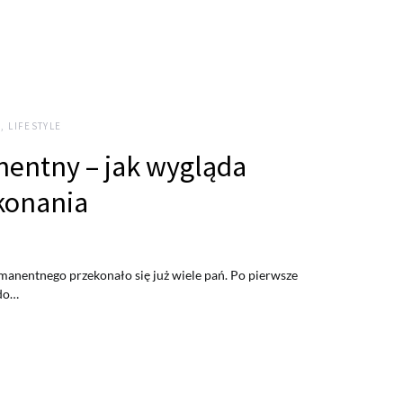
, LIFESTYLE
entny – jak wygląda
konania
manentnego przekonało się już wiele pań. Po pierwsze
 do…