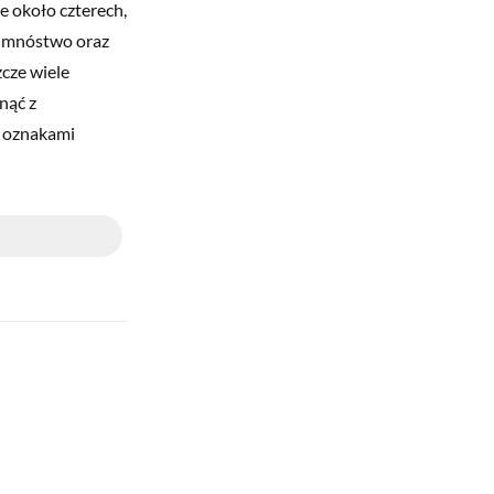
e około czterech,
ją mnóstwo oraz
zcze wiele
nąć z
i oznakami