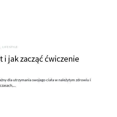
, LIFESTYLE
t i jak zacząć ćwiczenie
ażny dla utrzymania swojego ciała w należytym zdrowiu i
 czasach,…