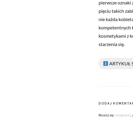
pierwsze oznaki 
pięciu takich za
nie każda kobiet
kompetentnych k
kosmetykami z k
starzenia się.
ARTYKUŁ
DODAJ KOMENTA
Musisz się
zalogować
,