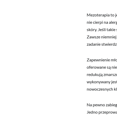
Mezoterapia to j
nie cierpi na al
skóry. Jeśli taki
Zawsze niemniej 
zadanie stwierdzi
Zapewnienie młod
oferowane są nie
redukują zmarszc
wykonywany jest
nowoczesnych kl
Na pewno zabiegi 
Jedno przeprowad