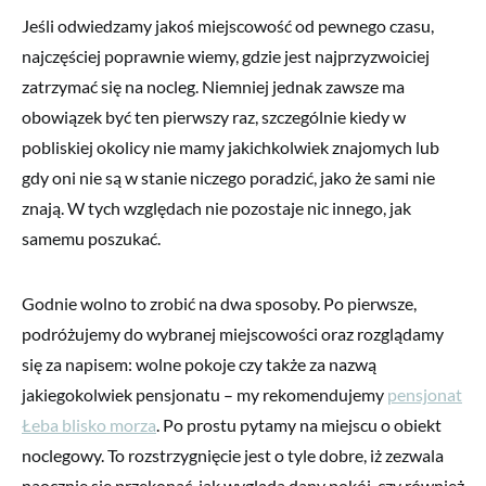
Jeśli odwiedzamy jakoś miejscowość od pewnego czasu,
najczęściej poprawnie wiemy, gdzie jest najprzyzwoiciej
zatrzymać się na nocleg. Niemniej jednak zawsze ma
obowiązek być ten pierwszy raz, szczególnie kiedy w
pobliskiej okolicy nie mamy jakichkolwiek znajomych lub
gdy oni nie są w stanie niczego poradzić, jako że sami nie
znają. W tych względach nie pozostaje nic innego, jak
samemu poszukać.
Godnie wolno to zrobić na dwa sposoby. Po pierwsze,
podróżujemy do wybranej miejscowości oraz rozglądamy
się za napisem: wolne pokoje czy także za nazwą
jakiegokolwiek pensjonatu – my rekomendujemy
pensjonat
Łeba blisko morza
. Po prostu pytamy na miejscu o obiekt
noclegowy. To rozstrzygnięcie jest o tyle dobre, iż zezwala
naocznie się przekonać, jak wygląda dany pokój, czy również