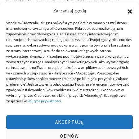
Jednym z kluczowych aspektów projektowania…
Zarządzaj zgodą
READ MORE
W celu świadczenia usług na najwyższym poziomie w ramach naszej strony
internetowej korzystamy z plików cookies. Pliki cookies umożliwiają nam
zapewnienie prawidłowego działania naszej strony internetowej oraz
realizację podstawowych jej funkcji, a po uzyskaniu Twojej zgody, pliki cookies
są przez nas wykorzystywane do dokonywania pomiarów i analiz korzystania
ze strony internetowej, a także do celów marketingowych. Strona
wykorzystuje również pliki cookies podmiotów trzecich w celu korzystania z
zewnętrznych narzędzi analitycznych i marketingowych. Aby wyrazić zgodę
na instalowanie na Twoim urządzeniu końcowym plików cookies wszystkich
DECA /
wskazanych wyżej kategorii kliknij przycisk "Akceptuję". Poszczególne
ustawienia plików cookies możesz zmieniać po kliknięciu przycisku „Zobacz
preferencje”. Jeśli ustawienia odpowiadają Twoim preferencjom, aby wyrazić
zgodę na instalowanie plików cookies na Twoim urządzeniu końcowym w
Deca
to miejsce stworzone dla ludzi takich jak ty, miejsce, gdzie
wybranym przez Ciebie zakresie kliknij przycisk "Akceptuję". Szczegółowe
możesz znaleźć wiele ciekawych informacji, na różne tematy,
znajdziesz w
Polityce prywatności
.
informacji podzielonych na tematyczne kategorie. Dołącz do naszej
społeczności, czytaj, komentuj, udzielaj porad. Twórz razem z
innymi ten serwis.
AKCEPTUJĘ
Chcesz do nas dołączyć, pisać teksty i dzielić się swoją wiedzą?
Możesz to zrobić, po prostu prześlij do nas swoje zgłoszenia, napisz
ODMÓW
nam czym się interesujesz.
wizytówki nap