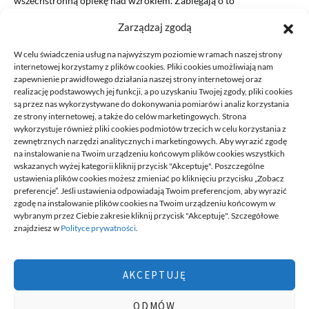
wszechstronną opiekę nad wzrokiem. Zabiegają o to
wykwalifikowani optycy, optometryści…
Zarządzaj zgodą
READ MORE
W celu świadczenia usług na najwyższym poziomie w ramach naszej strony
internetowej korzystamy z plików cookies. Pliki cookies umożliwiają nam
zapewnienie prawidłowego działania naszej strony internetowej oraz
realizację podstawowych jej funkcji, a po uzyskaniu Twojej zgody, pliki cookies
są przez nas wykorzystywane do dokonywania pomiarów i analiz korzystania
ze strony internetowej, a także do celów marketingowych. Strona
wykorzystuje również pliki cookies podmiotów trzecich w celu korzystania z
zewnętrznych narzędzi analitycznych i marketingowych. Aby wyrazić zgodę
na instalowanie na Twoim urządzeniu końcowym plików cookies wszystkich
DECA /
wskazanych wyżej kategorii kliknij przycisk "Akceptuję". Poszczególne
ustawienia plików cookies możesz zmieniać po kliknięciu przycisku „Zobacz
preferencje”. Jeśli ustawienia odpowiadają Twoim preferencjom, aby wyrazić
zgodę na instalowanie plików cookies na Twoim urządzeniu końcowym w
Deca
to miejsce stworzone dla ludzi takich jak ty, miejsce, gdzie
wybranym przez Ciebie zakresie kliknij przycisk "Akceptuję". Szczegółowe
możesz znaleźć wiele ciekawych informacji, na różne tematy,
znajdziesz w
Polityce prywatności
.
informacji podzielonych na tematyczne kategorie. Dołącz do naszej
społeczności, czytaj, komentuj, udzielaj porad. Twórz razem z
innymi ten serwis.
AKCEPTUJĘ
Chcesz do nas dołączyć, pisać teksty i dzielić się swoją wiedzą?
Możesz to zrobić, po prostu prześlij do nas swoje zgłoszenia, napisz
ODMÓW
nam czym się interesujesz.
wizytówki nap