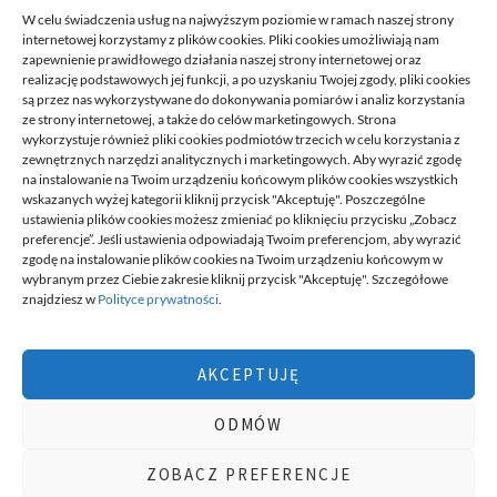
READ MORE
W celu świadczenia usług na najwyższym poziomie w ramach naszej strony
internetowej korzystamy z plików cookies. Pliki cookies umożliwiają nam
zapewnienie prawidłowego działania naszej strony internetowej oraz
realizację podstawowych jej funkcji, a po uzyskaniu Twojej zgody, pliki cookies
są przez nas wykorzystywane do dokonywania pomiarów i analiz korzystania
ze strony internetowej, a także do celów marketingowych. Strona
wykorzystuje również pliki cookies podmiotów trzecich w celu korzystania z
zewnętrznych narzędzi analitycznych i marketingowych. Aby wyrazić zgodę
na instalowanie na Twoim urządzeniu końcowym plików cookies wszystkich
DECA /
wskazanych wyżej kategorii kliknij przycisk "Akceptuję". Poszczególne
ustawienia plików cookies możesz zmieniać po kliknięciu przycisku „Zobacz
preferencje”. Jeśli ustawienia odpowiadają Twoim preferencjom, aby wyrazić
zgodę na instalowanie plików cookies na Twoim urządzeniu końcowym w
Deca
to miejsce stworzone dla ludzi takich jak ty, miejsce, gdzie
wybranym przez Ciebie zakresie kliknij przycisk "Akceptuję". Szczegółowe
możesz znaleźć wiele ciekawych informacji, na różne tematy,
znajdziesz w
Polityce prywatności
.
informacji podzielonych na tematyczne kategorie. Dołącz do naszej
społeczności, czytaj, komentuj, udzielaj porad. Twórz razem z
innymi ten serwis.
AKCEPTUJĘ
Chcesz do nas dołączyć, pisać teksty i dzielić się swoją wiedzą?
Możesz to zrobić, po prostu prześlij do nas swoje zgłoszenia, napisz
ODMÓW
nam czym się interesujesz.
wizytówki nap
ZOBACZ PREFERENCJE