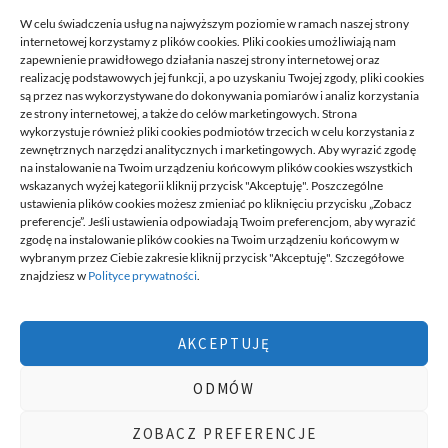
READ MORE
W celu świadczenia usług na najwyższym poziomie w ramach naszej strony
internetowej korzystamy z plików cookies. Pliki cookies umożliwiają nam
zapewnienie prawidłowego działania naszej strony internetowej oraz
realizację podstawowych jej funkcji, a po uzyskaniu Twojej zgody, pliki cookies
są przez nas wykorzystywane do dokonywania pomiarów i analiz korzystania
ze strony internetowej, a także do celów marketingowych. Strona
wykorzystuje również pliki cookies podmiotów trzecich w celu korzystania z
zewnętrznych narzędzi analitycznych i marketingowych. Aby wyrazić zgodę
na instalowanie na Twoim urządzeniu końcowym plików cookies wszystkich
DECA /
wskazanych wyżej kategorii kliknij przycisk "Akceptuję". Poszczególne
ustawienia plików cookies możesz zmieniać po kliknięciu przycisku „Zobacz
preferencje”. Jeśli ustawienia odpowiadają Twoim preferencjom, aby wyrazić
zgodę na instalowanie plików cookies na Twoim urządzeniu końcowym w
Deca
to miejsce stworzone dla ludzi takich jak ty, miejsce, gdzie
wybranym przez Ciebie zakresie kliknij przycisk "Akceptuję". Szczegółowe
możesz znaleźć wiele ciekawych informacji, na różne tematy,
znajdziesz w
Polityce prywatności
.
informacji podzielonych na tematyczne kategorie. Dołącz do naszej
społeczności, czytaj, komentuj, udzielaj porad. Twórz razem z
innymi ten serwis.
AKCEPTUJĘ
Chcesz do nas dołączyć, pisać teksty i dzielić się swoją wiedzą?
Możesz to zrobić, po prostu prześlij do nas swoje zgłoszenia, napisz
ODMÓW
nam czym się interesujesz.
wizytówki nap
ZOBACZ PREFERENCJE