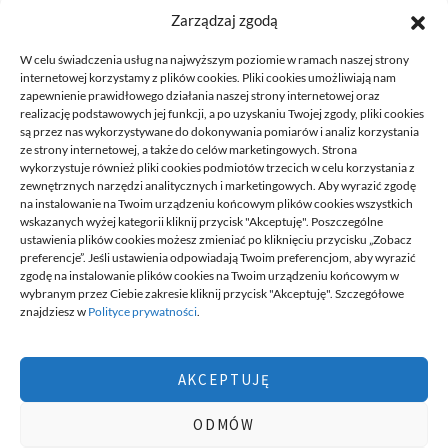
nadal są…
Zarządzaj zgodą
READ MORE
W celu świadczenia usług na najwyższym poziomie w ramach naszej strony
internetowej korzystamy z plików cookies. Pliki cookies umożliwiają nam
zapewnienie prawidłowego działania naszej strony internetowej oraz
realizację podstawowych jej funkcji, a po uzyskaniu Twojej zgody, pliki cookies
są przez nas wykorzystywane do dokonywania pomiarów i analiz korzystania
ze strony internetowej, a także do celów marketingowych. Strona
wykorzystuje również pliki cookies podmiotów trzecich w celu korzystania z
zewnętrznych narzędzi analitycznych i marketingowych. Aby wyrazić zgodę
na instalowanie na Twoim urządzeniu końcowym plików cookies wszystkich
DECA /
wskazanych wyżej kategorii kliknij przycisk "Akceptuję". Poszczególne
ustawienia plików cookies możesz zmieniać po kliknięciu przycisku „Zobacz
preferencje”. Jeśli ustawienia odpowiadają Twoim preferencjom, aby wyrazić
zgodę na instalowanie plików cookies na Twoim urządzeniu końcowym w
Deca
to miejsce stworzone dla ludzi takich jak ty, miejsce, gdzie
wybranym przez Ciebie zakresie kliknij przycisk "Akceptuję". Szczegółowe
możesz znaleźć wiele ciekawych informacji, na różne tematy,
znajdziesz w
Polityce prywatności
.
informacji podzielonych na tematyczne kategorie. Dołącz do naszej
społeczności, czytaj, komentuj, udzielaj porad. Twórz razem z
innymi ten serwis.
AKCEPTUJĘ
Chcesz do nas dołączyć, pisać teksty i dzielić się swoją wiedzą?
Możesz to zrobić, po prostu prześlij do nas swoje zgłoszenia, napisz
ODMÓW
nam czym się interesujesz.
wizytówki nap