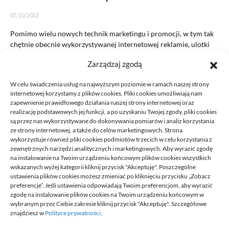
07/10/2022
Pomimo wielu nowych technik marketingu i promocji, w tym tak
chętnie obecnie wykorzystywanej internetowej reklamie, ulotki
nadal są…
Zarządzaj zgodą
READ MORE
W celu świadczenia usług na najwyższym poziomie w ramach naszej strony
internetowej korzystamy z plików cookies. Pliki cookies umożliwiają nam
zapewnienie prawidłowego działania naszej strony internetowej oraz
realizację podstawowych jej funkcji, a po uzyskaniu Twojej zgody, pliki cookies
są przez nas wykorzystywane do dokonywania pomiarów i analiz korzystania
ze strony internetowej, a także do celów marketingowych. Strona
wykorzystuje również pliki cookies podmiotów trzecich w celu korzystania z
zewnętrznych narzędzi analitycznych i marketingowych. Aby wyrazić zgodę
na instalowanie na Twoim urządzeniu końcowym plików cookies wszystkich
DECA /
wskazanych wyżej kategorii kliknij przycisk "Akceptuję". Poszczególne
ustawienia plików cookies możesz zmieniać po kliknięciu przycisku „Zobacz
preferencje”. Jeśli ustawienia odpowiadają Twoim preferencjom, aby wyrazić
zgodę na instalowanie plików cookies na Twoim urządzeniu końcowym w
Deca
to miejsce stworzone dla ludzi takich jak ty, miejsce, gdzie
wybranym przez Ciebie zakresie kliknij przycisk "Akceptuję". Szczegółowe
możesz znaleźć wiele ciekawych informacji, na różne tematy,
znajdziesz w
Polityce prywatności
.
informacji podzielonych na tematyczne kategorie. Dołącz do naszej
społeczności, czytaj, komentuj, udzielaj porad. Twórz razem z