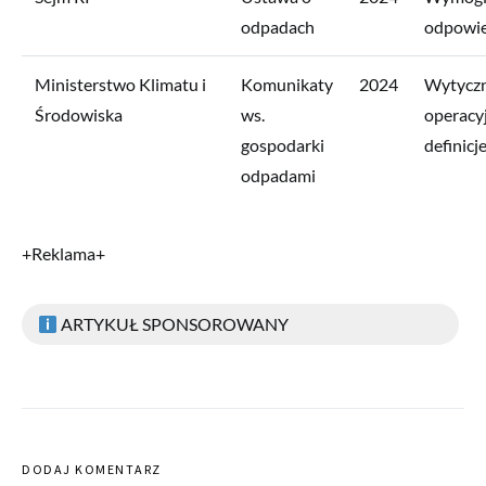
odpadach
odpowie
Ministerstwo Klimatu i
Komunikaty
2024
Wytycz
Środowiska
ws.
operacyj
gospodarki
definicj
odpadami
+Reklama+
ARTYKUŁ SPONSOROWANY
DODAJ KOMENTARZ