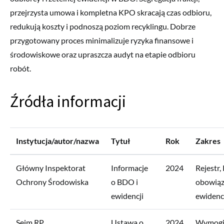
przejrzysta umowa i kompletna KPO skracają czas odbioru,
redukują koszty i podnoszą poziom recyklingu. Dobrze
przygotowany proces minimalizuje ryzyka finansowe i
środowiskowe oraz upraszcza audyt na etapie odbioru
robót.
Źródła informacji
Instytucja/autor/nazwa
Tytuł
Rok
Zakres
Główny Inspektorat
Informacje
2024
Rejestr,
Ochrony Środowiska
o BDO i
obowiąz
ewidencji
ewidenc
Sejm RP
Ustawa o
2024
Wymogi 