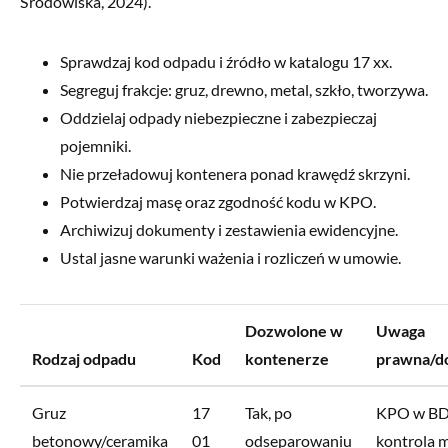
Środowiska, 2024).
Sprawdzaj kod odpadu i źródło w katalogu 17 xx.
Segreguj frakcje: gruz, drewno, metal, szkło, tworzywa.
Oddzielaj odpady niebezpieczne i zabezpieczaj
pojemniki.
Nie przeładowuj kontenera ponad krawędź skrzyni.
Potwierdzaj masę oraz zgodność kodu w KPO.
Archiwizuj dokumenty i zestawienia ewidencyjne.
Ustal jasne warunki ważenia i rozliczeń w umowie.
Dozwolone w
Uwaga
Rodzaj odpadu
Kod
kontenerze
prawna/d
Gruz
17
Tak, po
KPO w B
betonowy/ceramika
01
odseparowaniu
kontrola 