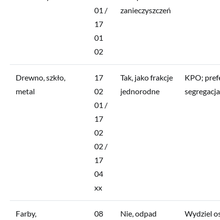
01 /
zanieczyszczeń
17
01
02
Drewno, szkło,
17
Tak, jako frakcje
KPO; pre
metal
02
jednorodne
segregacja
01 /
17
02
02 /
17
04
xx
Farby,
08
Nie, odpad
Wydziel o