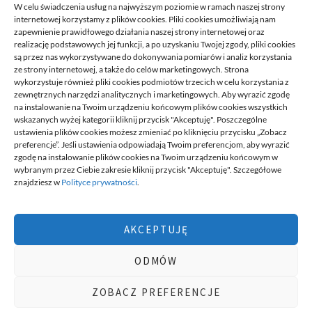
READ MORE
W celu świadczenia usług na najwyższym poziomie w ramach naszej strony
internetowej korzystamy z plików cookies. Pliki cookies umożliwiają nam
zapewnienie prawidłowego działania naszej strony internetowej oraz
realizację podstawowych jej funkcji, a po uzyskaniu Twojej zgody, pliki cookies
są przez nas wykorzystywane do dokonywania pomiarów i analiz korzystania
ze strony internetowej, a także do celów marketingowych. Strona
wykorzystuje również pliki cookies podmiotów trzecich w celu korzystania z
zewnętrznych narzędzi analitycznych i marketingowych. Aby wyrazić zgodę
na instalowanie na Twoim urządzeniu końcowym plików cookies wszystkich
DECA /
wskazanych wyżej kategorii kliknij przycisk "Akceptuję". Poszczególne
ustawienia plików cookies możesz zmieniać po kliknięciu przycisku „Zobacz
preferencje”. Jeśli ustawienia odpowiadają Twoim preferencjom, aby wyrazić
zgodę na instalowanie plików cookies na Twoim urządzeniu końcowym w
Deca
to miejsce stworzone dla ludzi takich jak ty, miejsce, gdzie
wybranym przez Ciebie zakresie kliknij przycisk "Akceptuję". Szczegółowe
możesz znaleźć wiele ciekawych informacji, na różne tematy,
znajdziesz w
Polityce prywatności
.
informacji podzielonych na tematyczne kategorie. Dołącz do naszej
społeczności, czytaj, komentuj, udzielaj porad. Twórz razem z
innymi ten serwis.
AKCEPTUJĘ
Chcesz do nas dołączyć, pisać teksty i dzielić się swoją wiedzą?
Możesz to zrobić, po prostu prześlij do nas swoje zgłoszenia, napisz
ODMÓW
nam czym się interesujesz.
wizytówki nap
ZOBACZ PREFERENCJE