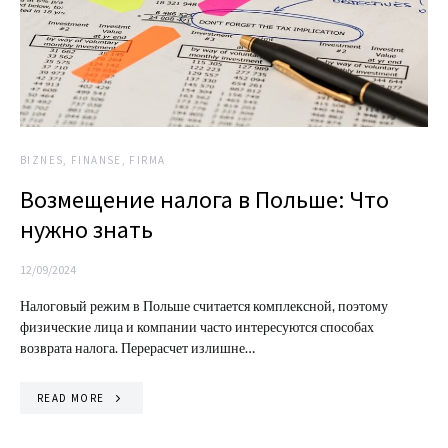
BIZNES, FINANSE, FIRMA
Возмещение налога в Польше: Что
нужно знать
12/09/2024
Налоговый режим в Польше считается комплексной, поэтому
физические лица и компании часто интересуются способах
возврата налога. Перерасчет излишне…
READ MORE