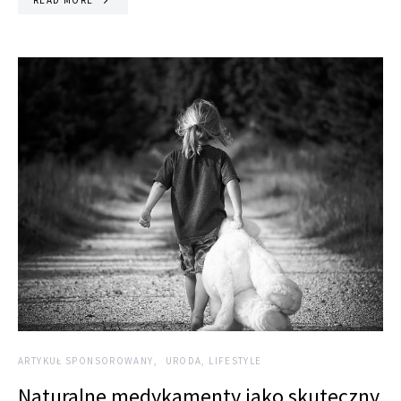
ARTYKUŁ SPONSOROWANY
URODA, LIFESTYLE
Naturalne medykamenty jako skuteczny