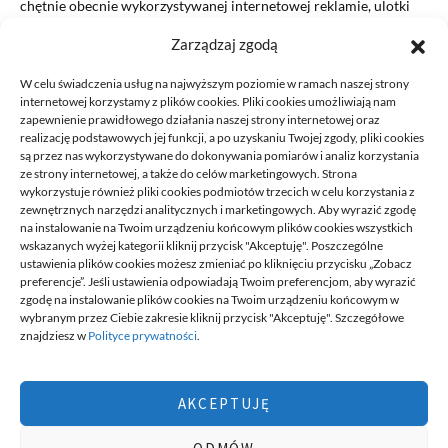
chętnie obecnie wykorzystywanej internetowej reklamie, ulotki
nadal są…
Zarządzaj zgodą
READ MORE
W celu świadczenia usług na najwyższym poziomie w ramach naszej strony
internetowej korzystamy z plików cookies. Pliki cookies umożliwiają nam
zapewnienie prawidłowego działania naszej strony internetowej oraz
realizację podstawowych jej funkcji, a po uzyskaniu Twojej zgody, pliki cookies
są przez nas wykorzystywane do dokonywania pomiarów i analiz korzystania
ze strony internetowej, a także do celów marketingowych. Strona
wykorzystuje również pliki cookies podmiotów trzecich w celu korzystania z
zewnętrznych narzędzi analitycznych i marketingowych. Aby wyrazić zgodę
na instalowanie na Twoim urządzeniu końcowym plików cookies wszystkich
DECA /
wskazanych wyżej kategorii kliknij przycisk "Akceptuję". Poszczególne
ustawienia plików cookies możesz zmieniać po kliknięciu przycisku „Zobacz
preferencje”. Jeśli ustawienia odpowiadają Twoim preferencjom, aby wyrazić
zgodę na instalowanie plików cookies na Twoim urządzeniu końcowym w
Deca
to miejsce stworzone dla ludzi takich jak ty, miejsce, gdzie
wybranym przez Ciebie zakresie kliknij przycisk "Akceptuję". Szczegółowe
możesz znaleźć wiele ciekawych informacji, na różne tematy,
znajdziesz w
Polityce prywatności
.
informacji podzielonych na tematyczne kategorie. Dołącz do naszej
społeczności, czytaj, komentuj, udzielaj porad. Twórz razem z
innymi ten serwis.
AKCEPTUJĘ
Chcesz do nas dołączyć, pisać teksty i dzielić się swoją wiedzą?
Możesz to zrobić, po prostu prześlij do nas swoje zgłoszenia, napisz