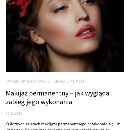
ARTYKUŁ SPONSOROWANY
URODA, LIFESTYLE
Makijaż permanentny – jak wygląda
zabieg jego wykonania
30/11/2022
O licznych zaletach makijażu permanentnego przekonało się już
wiele pań. Po pierwsze daje on wysoką trwałość, nawet do…